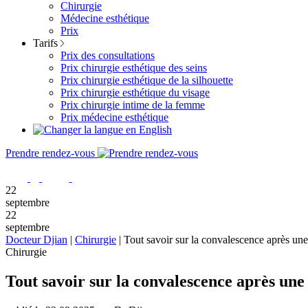
Chirurgie
Médecine esthétique
Prix
Tarifs
Prix des consultations
Prix chirurgie esthétique des seins
Prix chirurgie esthétique de la silhouette
Prix chirurgie esthétique du visage
Prix chirurgie intime de la femme
Prix médecine esthétique
Prendre rendez-vous
22
septembre
22
septembre
Docteur Djian
|
Chirurgie
|
Tout savoir sur la convalescence après un
Chirurgie
Tout savoir sur la convalescence après un