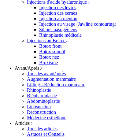
Injections d'acide hyaluronique
Injection des lèvres
Injection des cernes
Injection au menton
Injection au visage (Jawline contouring)
Sillons nasogéniens
Rhinoplastie médicale
Injections au Botox
Botox front
Botox sourcil
Botox nez
Bruxisme
Avant/Après
Tous les avant/après
Augmentation mammaire
Lifting - Réduction mammaire
Rhinoplastie
Blépharoplastie
Abdominoplastie
Liposuccion
Reconstruction
Médecine esthétique
Articles
Tous les articles
Astuces et Conseils