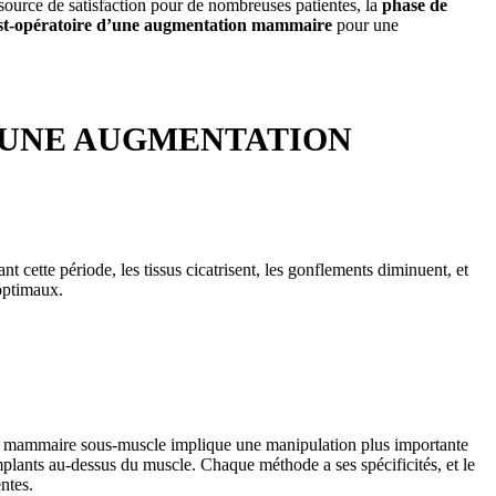
e source de satisfaction pour de nombreuses patientes, la
phase de
post-opératoire d’une augmentation mammaire
pour une
 UNE AUGMENTATION
t cette période, les tissus cicatrisent, les gonflements diminuent, et
 optimaux.
on mammaire sous-muscle implique une manipulation plus importante
mplants au-dessus du muscle. Chaque méthode a ses spécificités, et le
ntes.