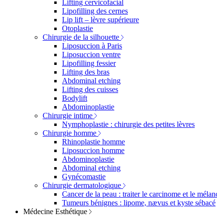
Lifting cervicofacial
Lipofilling des cernes
Lip lift – lèvre supérieure
Otoplastie
Chirurgie de la silhouette
Liposuccion à Paris
Liposuccion ventre
Lipofilling fessier
Lifting des bras
Abdominal etching
Lifting des cuisses
Bodylift
Abdominoplastie
Chirurgie intime
Nymphoplastie : chirurgie des petites lèvres
Chirurgie homme
Rhinoplastie homme
Liposuccion homme
Abdominoplastie
Abdominal etching
Gynécomastie
Chirurgie dermatologique
Cancer de la peau : traiter le carcinome et le méla
Tumeurs bénignes : lipome, nævus et kyste sébacé
Médecine Esthétique