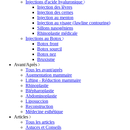
Injections d'acide hyaluronique
Injection des lèvres
Injection des cernes
Injection au menton
Injection au visage (Jawline contouring)
Sillons nasogéniens
Rhinoplastie médicale
Injections au Botox
Botox front
Botox sourcil
Botox nez
Bruxisme
Avant/Après
Tous les avant/après
Augmentation mammaire
Lifting - Réduction mammaire
Rhinoplastie
Blépharoplastie
Abdominoplastie
Liposuccion
Reconstruction
Médecine esthétique
Articles
Tous les articles
Astuces et Conseils