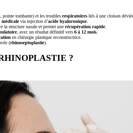
e, pointe tombante) et les troubles
respiratoires
liés à une cloison dévié
u
médicale
via injection d’
acide hyaluronique
.
rve la structure nasale et permet une
récupération rapide
.
ulatoire
, avec un résultat définitif vers
6 à 12 mois
.
cation
en chirurgie plastique reconstructrice.
uvée (
rhinoseptoplastie
).
RHINOPLASTIE ?