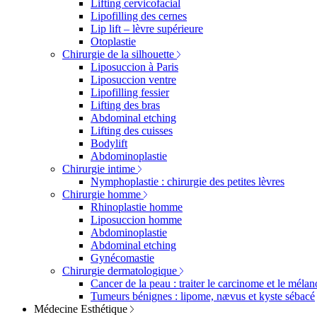
Lifting cervicofacial
Lipofilling des cernes
Lip lift – lèvre supérieure
Otoplastie
Chirurgie de la silhouette
Liposuccion à Paris
Liposuccion ventre
Lipofilling fessier
Lifting des bras
Abdominal etching
Lifting des cuisses
Bodylift
Abdominoplastie
Chirurgie intime
Nymphoplastie : chirurgie des petites lèvres
Chirurgie homme
Rhinoplastie homme
Liposuccion homme
Abdominoplastie
Abdominal etching
Gynécomastie
Chirurgie dermatologique
Cancer de la peau : traiter le carcinome et le méla
Tumeurs bénignes : lipome, nævus et kyste sébacé
Médecine Esthétique