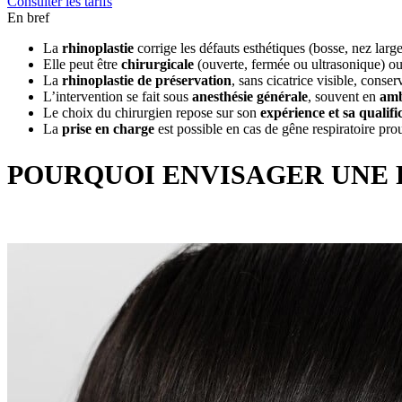
Consulter les tarifs
En bref
La
rhinoplastie
corrige les défauts esthétiques (bosse, nez larg
Elle peut être
chirurgicale
(ouverte, fermée ou ultrasonique) o
La
rhinoplastie de préservation
, sans cicatrice visible, conse
L’intervention se fait sous
anesthésie générale
, souvent en
amb
Le choix du chirurgien repose sur son
expérience et sa qualifi
La
prise en charge
est possible en cas de gêne respiratoire pro
POURQUOI ENVISAGER UNE 