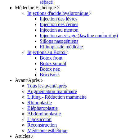
sébacé
Médecine Esthétique
Injections d'acide hyaluronique
Injection des lèvres
Injection des cernes
Injection au menton
Injection au visage (Jawline contouring)
Sillons nasogéniens
Rhinoplastie médicale
Injections au Botox
Botox front
Botox sourcil
Botox nez
Bruxisme
Avant/Après
Tous les avant/après
Augmentation mammaire
Lifting - Réduction mammaire
Rhinoplastie
Blépharoplastie
Abdominoplastie
Liposuccion
Reconstruction
Médecine esthétique
Articles