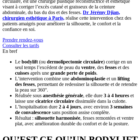
circulaire, est une chirurgie plastique reconstructrice et esthétique
visant à corriger l’excès cutané et graisseux de la ceinture
abdominale, du bas du dos et des fesses.
Dr Jérémy Djian,
chirurgien esthétique à Paris,
réalise cette intervention chez des
patients amaigris pour améliorer la silhouette, le confort et la
confiance en soi.
Prendre rendez-vous
Consulter les tarifs
En bref
Le
bodylift
(ou
dermolipectomie circulaire
) corrige en un
seul temps l’excédent de peau du
ventre
, des
fesses
et des
cuisses
après une
grande perte de poids
.
L’intervention combine une
abdominoplastie
et un
lifting
des fesses
, permettant de redessiner la silhouette et de retendre
la peau sur 360°.
Réalisée sous
anesthésie générale
, elle dure
3 à 4 heures
et
laisse une
cicatrice circulaire
dissimulée dans la culotte.
L’hospitalisation dure
2 à 4 jours
, avec environ
3 semaines
de convalescence
sans position assise complète.
Résultat :
silhouette harmonisée
, fesses remontées et ventre
plat, avec amélioration durable du confort et de la posture.
QU’EST-CE QU’UN BODYLIFT