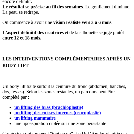
encore définitif.
Le résultat se précise au fil des semaines
. Le gonflement diminue.
La peau se redrape.
On commence à avoir une
vision réaliste vers 3 à 6 mois
.
L’aspect définitif des cicatrices
et de la silhouette se juge plutôt
entre 12 et 18 mois.
LES INTERVENTIONS COMPLÉMENTAIRES APRÈS UN
BODY LIFT
Un body lift traite surtout la ceinture du tronc (abdomen, hanches,
dos, fesses). Selon les zones restantes, un parcours peut être
complété par :
un lifting des bras (brachioplastie)
un lifting des cuisses internes (cruroplastie)
un lifting mammaire
une lipoaspiration ciblée sur une zone persistante
Ces gestes sont rarement “tout en un”. Le Dr Djian les planifie par