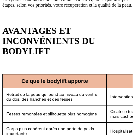
étapes, selon vos priorités, votre récupération et la qualité de la peau.
AVANTAGES ET
INCONVÉNIENTS DU
BODYLIFT
Ce que le bodylift apporte
C
Retrait de la peau qui pend au niveau du ventre,
Intervention
du dos, des hanches et des fesses
Cicatrice tou
Fesses remontées et silhouette plus homogène
mais cachée
Corps plus cohérent après une perte de poids
Hospitalisati
importante