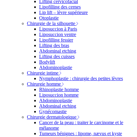
Lifting cervicofacial
Lipofilling des cernes
Lip lift – lèvre supérieure
Otoplastie
Chirurgie de la silhouette
Liposuccion à Paris
Liposuccion ventre
Lipofilling fessier
Lifting des bras
Abdominal etching
Lifting des cuisses
Bodylift
Abdominoplastie
Chirurgie intime
Nymphoplastie : chirurgie des petites lèvres
Chirurgie homme
Rhinoplastie homme
Liposuccion homme
Abdominoplastie
Abdominal etching
Gynécomastie
Chirurgie dermatologique
Cancer de la peau : traiter le carcinome et le
mélanome
Tumeurs bénignes : lipome, nævus et kyste