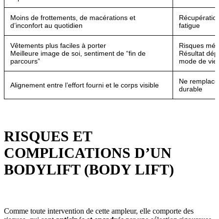
Moins de frottements, de macérations et
Récupération
d’inconfort au quotidien
fatigue
Vêtements plus faciles à porter
Risques médi
Meilleure image de soi, sentiment de “fin de
Résultat dépe
parcours”
mode de vie
Ne remplace 
Alignement entre l’effort fourni et le corps visible
durable
RISQUES ET
COMPLICATIONS D’UN
BODYLIFT (BODY LIFT)
Comme toute intervention de cette ampleur, elle comporte des