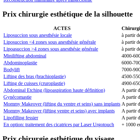
Prix chirurgie esthétique de la silhouette
ACTES
Chirurg
Liposuccion sous anesthésie locale
à partir 
Liposuccion <4 zones sous anesthésie générale
à partir 
Lipoasuccion >4 zones sous anesthésie générale
à partir 
Minilifting abdominal
4000-600
Abdominoplastie
6000-700
Bodylift
7000-900
Lifting des bras (brachioplastie)
4500-550
Lifting de cuisses (cruroplastie)
4900-650
Abdominal Etching (lipoaspiration haute définition)
A partir 
Gynécomastie
A partir 
Mommy Makeover (lifting du ventre et seins) sans implants
A partir 
Mommy Makeover (lifting ventre et seins) avec implants
A partir 
Lipofilling fessier
A partir 
En option: traitement des cicatrices par Laser Urgotouch
+ 1000 e
Prix chirurgie esthétique du visage