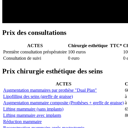
La
chirurgie esthétique
n’est jamais remboursée, sauf si elle répond
sous conditions et après entente préalable.
Prix des consultations
ACTES
Chirurgie esthétique TTC*
Ch
Première consultation préopératoire
100 euros
10
Consultation de suivi
0 euro
0 
Prix chirurgie esthétique des seins
ACTES
C
Augmentation mammaires par prothèse "Dual Plan"
6
Lipofilling des seins (greffe de graisse)
à
Augmentation mammaire composite (Prothèses + greffe de graisse)
à
Lifting mammaire (sans implants)
6
Lifting mammaire avec implants
8
Réduction mammaire
Reconstruction mammaire après mastectomie