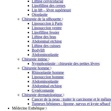
Lifting cervicofacial
Lipofilling des cernes
Lip lift – lèvre supérieure
Otoplastie
Chirurgie de la silhouette
Liposuccion à Paris
Liposuccion ventre
Lipofilling fessier
Lifting des bras
Abdominal etching
Lifting des cuisses
Bodylift
Abdominoplastie
Chirurgie intime
Nymphoplastie : chirurgie des petites lèvres
Chirurgie homme
Rhinoplastie homme
Liposuccion homme
Abdominoplastie
Abdominal etching
Gynécomastie
Chirurgie dermatologique
Cancer de la peau : traiter le carcinome et le méla
Tumeurs bénignes : lipome, nævus et kyste sébacé
Médecine Esthétique