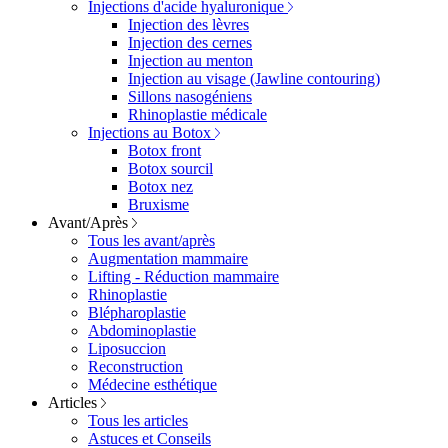
Injections d'acide hyaluronique
Injection des lèvres
Injection des cernes
Injection au menton
Injection au visage (Jawline contouring)
Sillons nasogéniens
Rhinoplastie médicale
Injections au Botox
Botox front
Botox sourcil
Botox nez
Bruxisme
Avant/Après
Tous les avant/après
Augmentation mammaire
Lifting - Réduction mammaire
Rhinoplastie
Blépharoplastie
Abdominoplastie
Liposuccion
Reconstruction
Médecine esthétique
Articles
Tous les articles
Astuces et Conseils