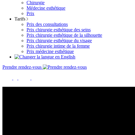
Chirurgie
Médecine esthétique
Prix
Tarifs
Prix des consultations
Prix chirurgie esthétique des seins
Prix chirurgie esthétique de la silhouette
Prix chirurgie esthétique du visage
Prix chirurgie intime de la femme
Prix médecine esthétique
Prendre rendez-vous
TARIFS CHIRURGIE ET MEDECINE 
Les tarifs mentionnés ci-dessous sont fournis à titre indicatif et n’ont
besoins.
Important :
les prix renseignés sont les montants totaux qui comprenne
exemple).