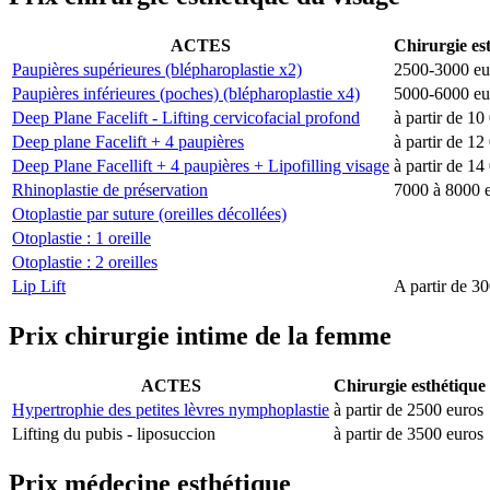
ACTES
Chirurgie e
Paupières supérieures (blépharoplastie x2)
2500-3000 eu
Paupières inférieures (poches) (blépharoplastie x4)
5000-6000 eu
Deep Plane Facelift - Lifting cervicofacial profond
à partir de 10
Deep plane Facelift + 4 paupières
à partir de 12
Deep Plane Facellift + 4 paupières + Lipofilling visage
à partir de 14
Rhinoplastie de préservation
7000 à 8000 
Otoplastie par suture (oreilles décollées)
Otoplastie : 1 oreille
Otoplastie : 2 oreilles
Lip Lift
A partir de 3
Prix chirurgie intime de la femme
ACTES
Chirurgie esthétiq
Hypertrophie des petites lèvres nymphoplastie
à partir de 2500 euros
Lifting du pubis - liposuccion
à partir de 3500 euros
Prix médecine esthétique