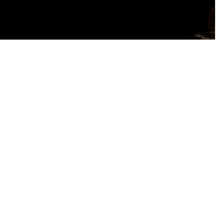
s, Dr Djian
pourra vous obtenir une prise en charge partielle ou totale,