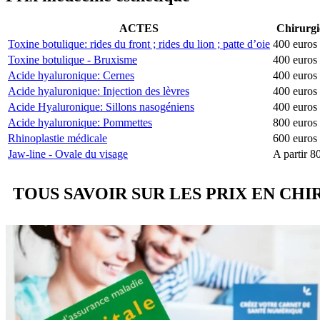
ACTES
Chirurgi
Toxine botulique: rides du front ; rides du lion ; patte d’oie
400 euros
Toxine botulique - Bruxisme
400 euros
Acide hyaluronique: Cernes
400 euros
Acide hyaluronique: Injection des lèvres
400 euros
Acide Hyaluronique: Sillons nasogéniens
400 euro
Acide hyaluronique: Pommettes
800 euro
Rhinoplastie médicale
600 euro
Jaw-line - Ovale du visage
A partir 
TOUS SAVOIR SUR LES PRIX EN CH