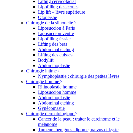
Lifting cervicofacial
Lipofilling des cernes
Lip lift – lèvre supérieure
Otoplastie
Chirurgie de la silhouette
Liposuccion à Paris
Liposuccion ventre
Lipofilling fessier
Lifting des bras
Abdominal etching
Lifting des cuisses
Bodylift
Abdominoplastie
Chirurgie intime
Nymphoplastie : chirurgie des petites lèvres
Chirurgie homme
Rhinoplastie homme
Liposuccion homme
Abdominoplastie
Abdominal etching
Gynécomastie
Chirurgie dermatologique
Cancer de la peau : traiter le carcinome et le
mélanome
Tumeurs bénignes : lipome, nævus et kyste