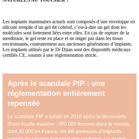
Les implants mammaires actuels sont composés d’une enveloppe en
silicone remplie d’un gel dit cohésif, c’est-à-dire un gel dont les
molécules sont fortement liées entre elles. En cas de rupture de la
membrane, le gel reste en place et ne migre pas dans les tissus
environnants, contrairement aux anciennes générations d’implants.
Les implants utilisés par le Dr Djian sont des dispositifs médicaux
certifiés CE, soumis à une réglementation stricte.
Après le scandale PIP : une
réglementation entièrement
repensée
Le scandale PIP a éclaté en 2010 après la découverte
d’une fraude massive : 400 000 femmes dans le monde,
dont 30 000 en France, ont été porteuses d’implants
remplis de silicone industriel non conforme. Ce drame