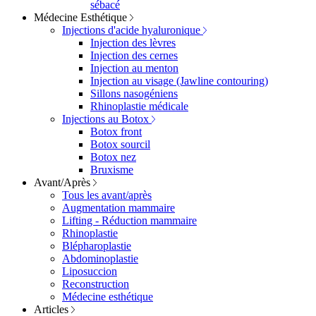
sébacé
Médecine Esthétique
Injections d'acide hyaluronique
Injection des lèvres
Injection des cernes
Injection au menton
Injection au visage (Jawline contouring)
Sillons nasogéniens
Rhinoplastie médicale
Injections au Botox
Botox front
Botox sourcil
Botox nez
Bruxisme
Avant/Après
Tous les avant/après
Augmentation mammaire
Lifting - Réduction mammaire
Rhinoplastie
Blépharoplastie
Abdominoplastie
Liposuccion
Reconstruction
Médecine esthétique
Articles