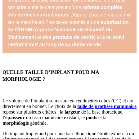
sanitaire a été le catalyseur d’une
refonte complète
des normes européennes
. Depuis, chaque implant mis
sur le marché en France est soumis à une
autorisation
de l’ANSM (Agence Nationale de Sécurité du
Médicament et des produits de santé)
et à un
suivi
renforcé tout au long de sa durée de vie
.
QUELLE TAILLE D’IMPLANT POUR MA
MORPHOLOGIE ?
Le volume de l’implant se mesure en centimètres cubes (CC) et non
directement en bonnet. Le choix de la
taille de prothèse mammaire
repose sur plusieurs critères : la
largeur
de la base thoracique,
l’épaisseur
du tissu mammaire existant, le
poids
et la
morphologie
générale.
Un implant trop grand pour une base thoracique étroite expose à un