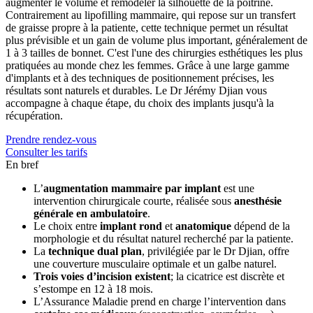
augmenter le volume et remodeler la silhouette de la poitrine.
Contrairement au lipofilling mammaire, qui repose sur un transfert
de graisse propre à la patiente, cette technique permet un résultat
plus prévisible et un gain de volume plus important, généralement de
1 à 3 tailles de bonnet. C'est l'une des chirurgies esthétiques les plus
pratiquées au monde chez les femmes. Grâce à une large gamme
d'implants et à des techniques de positionnement précises, les
résultats sont naturels et durables. Le Dr Jérémy Djian vous
accompagne à chaque étape, du choix des implants jusqu'à la
récupération.
Prendre rendez-vous
Consulter les tarifs
En bref
L’
augmentation mammaire par implant
est une
intervention chirurgicale courte, réalisée sous
anesthésie
générale en ambulatoire
.
Le choix entre
implant rond
et
anatomique
dépend de la
morphologie et du résultat naturel recherché par la patiente.
La
technique dual plan
, privilégiée par le Dr Djian, offre
une couverture musculaire optimale et un galbe naturel.
Trois voies d’incision existent
; la cicatrice est discrète et
s’estompe en 12 à 18 mois.
L’Assurance Maladie prend en charge l’intervention dans