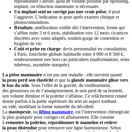
repositionner l’aréole; ajout de volume possible par lipofilling,
implant, ou réduction mammaire si nécessaire.
Un implant seul ne corrige pas une vraie ptôse
; il peut
l’aggraver. L’indication se pose après examen clinique et
photos/simulations.
Résultats
: amélioration visible dès l’intervention, forme qui
s’affine entre 3 et 6 mois, stabilisation vers 12 mois; cicatrices
discrètes avec soins adaptés, soutien-gorge de contention et
hygiène de vie.
Coût et prise en charge
: devis personnalisé en consultation;
à Paris, fourchette globale habituelle entre 4 000 et 8 500 €,
remboursement rare hors cas particuliers (malformations, seins
tubéreux, asymétrie marquée).
La ptôse mammaire
n’est pas une maladie : elle survient quand
la peau perd son élasticité
et que la
glande mammaire glisse vers
le bas du sein
. Sous l’effet de la gravité, du vieillissement,
des grossesses ou de l’amaigrissement, le sein perd de sa fermeté,
son volume diminue et la poitrine s’affaisse. Ce relâchement cutané
donne parfois à la partie supérieure du sein un aspect tombant
ou vidé, modifiant la forme naturelle du décolleté.
La
mastopexie
, ou
lifting mammaire
, est l’intervention chirurgicale
la plus pratiquée pour corriger cet affaissement. Elle consiste
à
remonter la poitrine, repositionner le mamelon et retirer
la peau distendue
pour retrouver une ligne harmonieuse. Selon