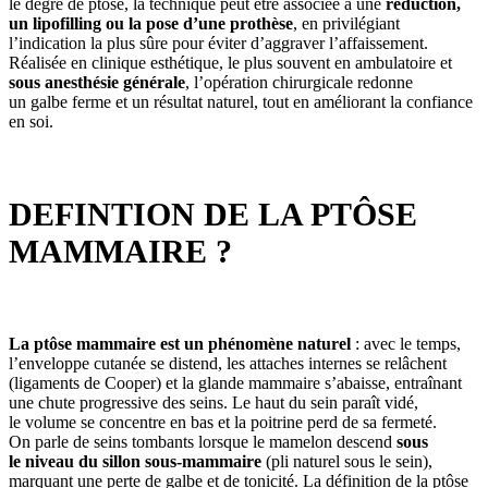
le degré de ptôse, la technique peut être associée à une
réduction,
un lipofilling ou la pose d’une prothèse
, en privilégiant
l’indication la plus sûre pour éviter d’aggraver l’affaissement.
Réalisée en clinique esthétique, le plus souvent en ambulatoire et
sous anesthésie générale
, l’opération chirurgicale redonne
un galbe ferme et un résultat naturel, tout en améliorant la confiance
en soi.
DEFINTION DE LA PTÔSE
MAMMAIRE ?
La ptôse mammaire est un phénomène naturel
: avec le temps,
l’enveloppe cutanée se distend, les attaches internes se relâchent
(ligaments de Cooper) et la glande mammaire s’abaisse, entraînant
une chute progressive des seins. Le haut du sein paraît vidé,
le volume se concentre en bas et la poitrine perd de sa fermeté.
On parle de seins tombants lorsque le mamelon descend
sous
le niveau du sillon sous-mammaire
(pli naturel sous le sein),
marquant une perte de galbe et de tonicité. La définition de la ptôse