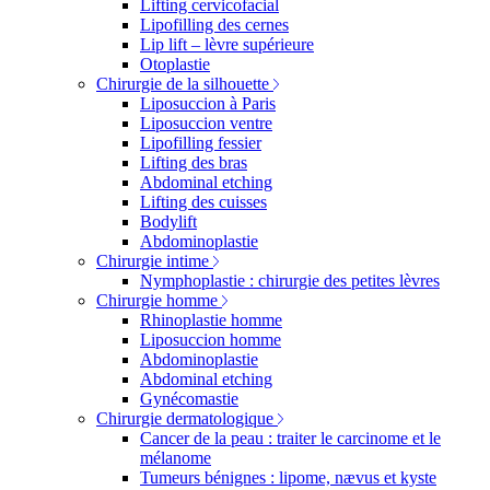
Lifting cervicofacial
Lipofilling des cernes
Lip lift – lèvre supérieure
Otoplastie
Chirurgie de la silhouette
Liposuccion à Paris
Liposuccion ventre
Lipofilling fessier
Lifting des bras
Abdominal etching
Lifting des cuisses
Bodylift
Abdominoplastie
Chirurgie intime
Nymphoplastie : chirurgie des petites lèvres
Chirurgie homme
Rhinoplastie homme
Liposuccion homme
Abdominoplastie
Abdominal etching
Gynécomastie
Chirurgie dermatologique
Cancer de la peau : traiter le carcinome et le
mélanome
Tumeurs bénignes : lipome, nævus et kyste