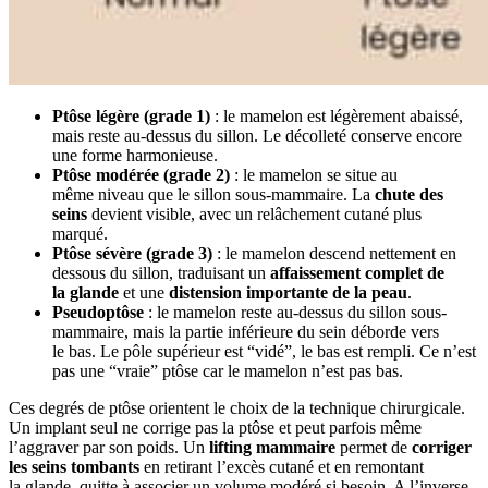
Ptôse légère (grade 1)
: le mamelon est légèrement abaissé,
mais reste au-dessus du sillon. Le décolleté conserve encore
une forme harmonieuse.
Ptôse modérée (grade 2)
: le mamelon se situe au
même niveau que le sillon sous-mammaire. La
chute des
seins
devient visible, avec un relâchement cutané plus
marqué.
Ptôse sévère (grade 3)
: le mamelon descend nettement en
dessous du sillon, traduisant un
affaissement complet de
la glande
et une
distension importante de la peau
.
Pseudoptôse
: le mamelon reste au-dessus du sillon sous-
mammaire, mais la partie inférieure du sein déborde vers
le bas. Le pôle supérieur est “vidé”, le bas est rempli. Ce n’est
pas une “vraie” ptôse car le mamelon n’est pas bas.
Ces degrés de ptôse orientent le choix de la technique chirurgicale.
Un implant seul ne corrige pas la ptôse et peut parfois même
l’aggraver par son poids. Un
lifting mammaire
permet de
corriger
les seins tombants
en retirant l’excès cutané et en remontant
la glande, quitte à associer un volume modéré si besoin. A l’inverse,