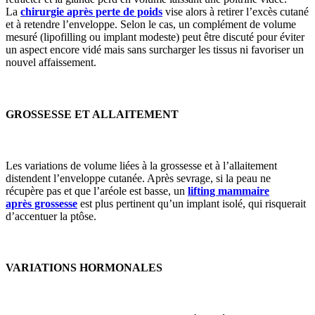
La
chirurgie après perte de poids
vise alors à retirer l’excès cutané
et à retendre l’enveloppe. Selon le cas, un complément de volume
mesuré (lipofilling ou implant modeste) peut être discuté pour éviter
un aspect encore vidé mais sans surcharger les tissus ni favoriser un
nouvel affaissement.
GROSSESSE ET ALLAITEMENT
Les variations de volume liées à la grossesse et à l’allaitement
distendent l’enveloppe cutanée. Après sevrage, si la peau ne
récupère pas et que l’aréole est basse, un
lifting mammaire
après grossesse
est plus pertinent qu’un implant isolé, qui risquerait
d’accentuer la ptôse.
VARIATIONS HORMONALES