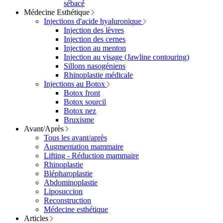
sébacé
Médecine Esthétique
Injections d'acide hyaluronique
Injection des lèvres
Injection des cernes
Injection au menton
Injection au visage (Jawline contouring)
Sillons nasogéniens
Rhinoplastie médicale
Injections au Botox
Botox front
Botox sourcil
Botox nez
Bruxisme
Avant/Après
Tous les avant/après
Augmentation mammaire
Lifting - Réduction mammaire
Rhinoplastie
Blépharoplastie
Abdominoplastie
Liposuccion
Reconstruction
Médecine esthétique
Articles