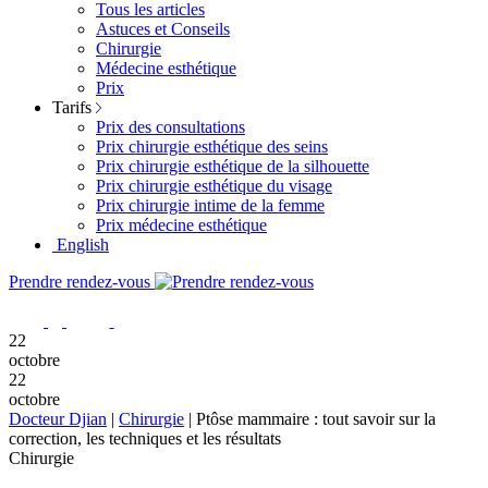
Tous les articles
Astuces et Conseils
Chirurgie
Médecine esthétique
Prix
Tarifs
Prix des consultations
Prix chirurgie esthétique des seins
Prix chirurgie esthétique de la silhouette
Prix chirurgie esthétique du visage
Prix chirurgie intime de la femme
Prix médecine esthétique
English
Prendre rendez-vous
22
octobre
22
octobre
Docteur Djian
|
Chirurgie
|
Ptôse mammaire : tout savoir sur la
correction, les techniques et les résultats
Chirurgie