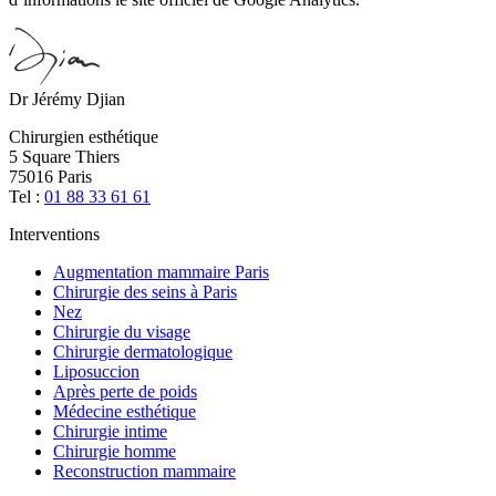
Dr Jérémy Djian
Chirurgien esthétique
5 Square Thiers
75016 Paris
Tel :
01 88 33 61 61
Interventions
Augmentation mammaire Paris
Chirurgie des seins à Paris
Nez
Chirurgie du visage
Chirurgie dermatologique
Liposuccion
Après perte de poids
Médecine esthétique
Chirurgie intime
Chirurgie homme
Reconstruction mammaire