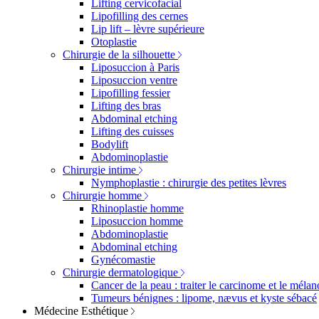
Lifting cervicofacial
Lipofilling des cernes
Lip lift – lèvre supérieure
Otoplastie
Chirurgie de la silhouette
Liposuccion à Paris
Liposuccion ventre
Lipofilling fessier
Lifting des bras
Abdominal etching
Lifting des cuisses
Bodylift
Abdominoplastie
Chirurgie intime
Nymphoplastie : chirurgie des petites lèvres
Chirurgie homme
Rhinoplastie homme
Liposuccion homme
Abdominoplastie
Abdominal etching
Gynécomastie
Chirurgie dermatologique
Cancer de la peau : traiter le carcinome et le méla
Tumeurs bénignes : lipome, nævus et kyste sébacé
Médecine Esthétique