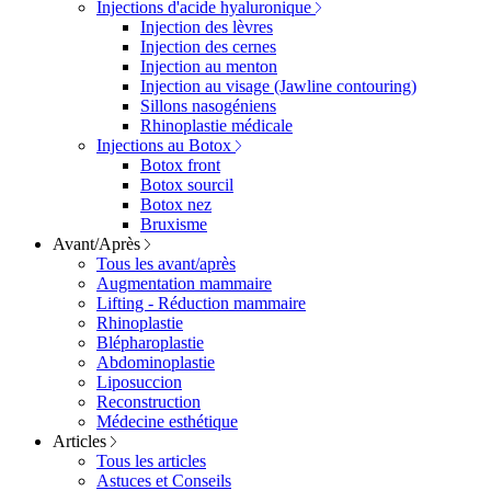
Injections d'acide hyaluronique
Injection des lèvres
Injection des cernes
Injection au menton
Injection au visage (Jawline contouring)
Sillons nasogéniens
Rhinoplastie médicale
Injections au Botox
Botox front
Botox sourcil
Botox nez
Bruxisme
Avant/Après
Tous les avant/après
Augmentation mammaire
Lifting - Réduction mammaire
Rhinoplastie
Blépharoplastie
Abdominoplastie
Liposuccion
Reconstruction
Médecine esthétique
Articles
Tous les articles
Astuces et Conseils