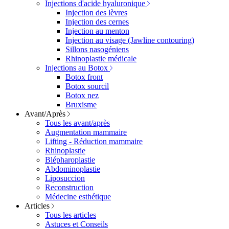
Injections d'acide hyaluronique
Injection des lèvres
Injection des cernes
Injection au menton
Injection au visage (Jawline contouring)
Sillons nasogéniens
Rhinoplastie médicale
Injections au Botox
Botox front
Botox sourcil
Botox nez
Bruxisme
Avant/Après
Tous les avant/après
Augmentation mammaire
Lifting - Réduction mammaire
Rhinoplastie
Blépharoplastie
Abdominoplastie
Liposuccion
Reconstruction
Médecine esthétique
Articles
Tous les articles
Astuces et Conseils