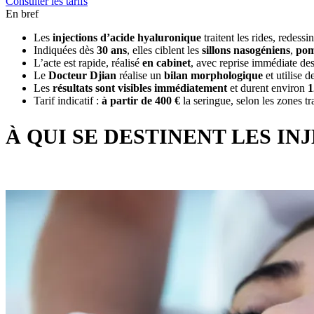
Consulter les tarifs
En bref
Les
injections d’acide hyaluronique
traitent les rides, redess
Indiquées dès
30 ans
, elles ciblent les
sillons nasogéniens
,
pom
L’acte est rapide, réalisé
en cabinet
, avec reprise immédiate des 
Le
Docteur Djian
réalise un
bilan morphologique
et utilise 
Les
résultats sont visibles immédiatement
et durent environ
1
Tarif indicatif :
à partir de 400 €
la seringue, selon les zones tra
À QUI SE DESTINENT LES I