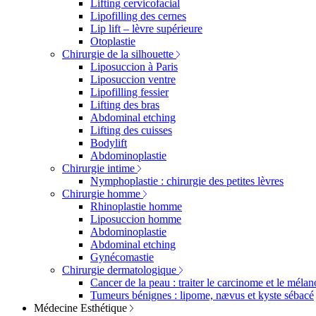
Lifting cervicofacial
Lipofilling des cernes
Lip lift – lèvre supérieure
Otoplastie
Chirurgie de la silhouette
Liposuccion à Paris
Liposuccion ventre
Lipofilling fessier
Lifting des bras
Abdominal etching
Lifting des cuisses
Bodylift
Abdominoplastie
Chirurgie intime
Nymphoplastie : chirurgie des petites lèvres
Chirurgie homme
Rhinoplastie homme
Liposuccion homme
Abdominoplastie
Abdominal etching
Gynécomastie
Chirurgie dermatologique
Cancer de la peau : traiter le carcinome et le méla
Tumeurs bénignes : lipome, nævus et kyste sébacé
Médecine Esthétique