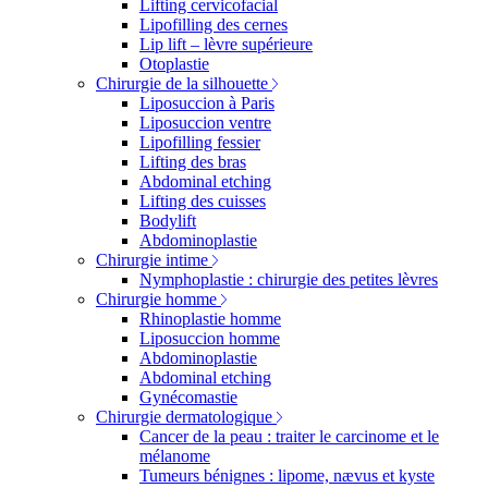
Lifting cervicofacial
Lipofilling des cernes
Lip lift – lèvre supérieure
Otoplastie
Chirurgie de la silhouette
Liposuccion à Paris
Liposuccion ventre
Lipofilling fessier
Lifting des bras
Abdominal etching
Lifting des cuisses
Bodylift
Abdominoplastie
Chirurgie intime
Nymphoplastie : chirurgie des petites lèvres
Chirurgie homme
Rhinoplastie homme
Liposuccion homme
Abdominoplastie
Abdominal etching
Gynécomastie
Chirurgie dermatologique
Cancer de la peau : traiter le carcinome et le
mélanome
Tumeurs bénignes : lipome, nævus et kyste