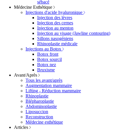
sébacé
Médecine Esthétique
Injections d'acide hyaluronique
Injection des lèvres
Injection des cernes
Injection au menton
Injection au visage (Jawline contouring)
Sillons nasogéniens
Rhinoplastie médicale
Injections au Botox
Botox front
Botox sourcil
Botox nez
Bruxisme
Avant/Après
Tous les avant/après
Augmentation mammaire
Lifting - Réduction mammaire
Rhinoplastie
Blépharoplastie
Abdominoplastie
Liposuccion
Reconstruction
Médecine esthétique
Articles