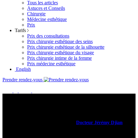
Tous les articles
Astuces et Conseils
Chirurgie
Médecine esthétique
Prix
Tarifs
Prix des consultations
Prix chirurgie esthétique des seins
Prix chirurgie esthétique de la silhouette
Prix chirurgie esthétique du visage
Prix chirurgie intime de la femme
Prix médecine esthétique
English
Prendre rendez-vous
Contact
Contacter le Dr. Djian
Vous pouvez contacter directement le
Docteur Jérémy Djian
via la
petite pop-up de chat en bas à droite, ou bien via le formulaire de
contact plus bas.