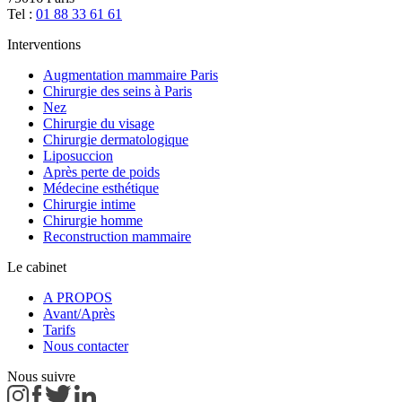
Tel :
01 88 33 61 61
Interventions
Augmentation mammaire Paris
Chirurgie des seins à Paris
Nez
Chirurgie du visage
Chirurgie dermatologique
Liposuccion
Après perte de poids
Médecine esthétique
Chirurgie intime
Chirurgie homme
Reconstruction mammaire
Le cabinet
A PROPOS
Avant/Après
Tarifs
Nous contacter
Nous suivre