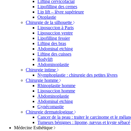
Lifting cervicofacial
Lipofilling des cernes
Lip lift – lèvre supérieure
Otoplastie
Chirurgie de la silhouette
Liposuccion à Paris
Liposuccion ventre
Lipofilling fessier
Lifting des bras
Abdominal etching
Lifting des cuisses
Bodylift
Abdominoplastie
Chirurgie intime
Nymphoplastie : chirurgie des petites lèvres
Chirurgie homme
Rhinoplastie homme
Liposuccion homme
Abdominoplastie
Abdominal etching
Gynécomastie
Chirurgie dermatologique
Cancer de la peau : traiter le carcinome et le méla
Tumeurs bénignes : lipome, nævus et kyste sébacé
Médecine Esthétique