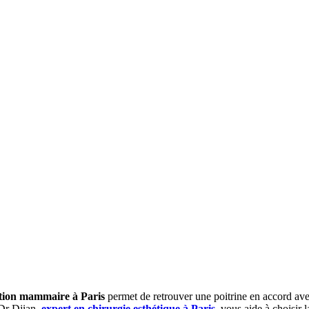
ion mammaire à Paris
permet de retrouver une poitrine en accord avec
 Dr Djian,
expert en chirurgie esthétique à Paris
, vous aide à choisir 