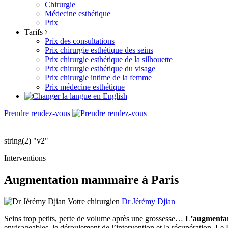
Chirurgie
Médecine esthétique
Prix
Tarifs
Prix des consultations
Prix chirurgie esthétique des seins
Prix chirurgie esthétique de la silhouette
Prix chirurgie esthétique du visage
Prix chirurgie intime de la femme
Prix médecine esthétique
Prendre rendez-vous
string(2) "v2"
Interventions
Augmentation mammaire à Paris
Votre chirurgien
Dr Jérémy Djian
Seins trop petits, perte de volume après une grossesse…
L’augmentat
envisageables, le déroulement de l’intervention et la récupération. Le