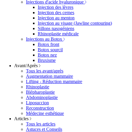
Injections d'acide hyaluronique
Injection des lèvres
Injection des cernes
Injection au menton
Injection au visage (Jawline contouring)
Sillons nasogéniens
Rhinoplastie médicale
Injections au Botox
Botox front
Botox sourcil
Botox nez
Bruxisme
Avant/Après
Tous les avant/après
Augmentation mammaire
Lifting - Réduction mammaire
Rhinoplastie
Blépharoplastie
Abdominoplastie
Liposuccion
Reconstruction
Médecine esthétique
Articles
Tous les articles
Astuces et Conseils