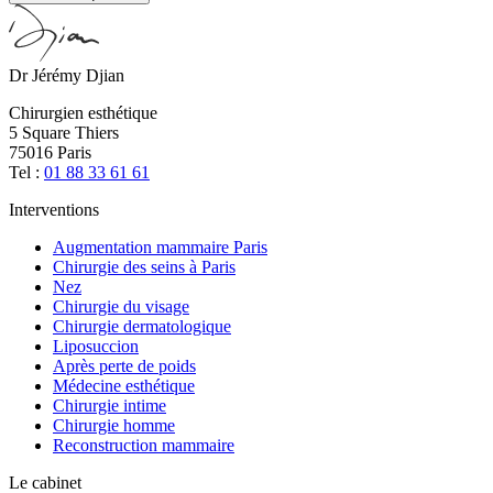
Dr Jérémy Djian
Chirurgien esthétique
5 Square Thiers
75016 Paris
Tel :
01 88 33 61 61
Interventions
Augmentation mammaire Paris
Chirurgie des seins à Paris
Nez
Chirurgie du visage
Chirurgie dermatologique
Liposuccion
Après perte de poids
Médecine esthétique
Chirurgie intime
Chirurgie homme
Reconstruction mammaire
Le cabinet