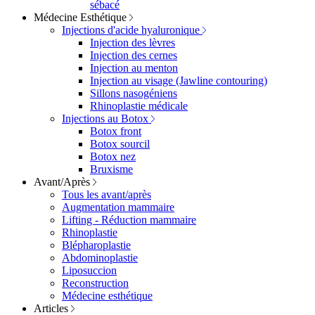
sébacé
Médecine Esthétique
Injections d'acide hyaluronique
Injection des lèvres
Injection des cernes
Injection au menton
Injection au visage (Jawline contouring)
Sillons nasogéniens
Rhinoplastie médicale
Injections au Botox
Botox front
Botox sourcil
Botox nez
Bruxisme
Avant/Après
Tous les avant/après
Augmentation mammaire
Lifting - Réduction mammaire
Rhinoplastie
Blépharoplastie
Abdominoplastie
Liposuccion
Reconstruction
Médecine esthétique
Articles