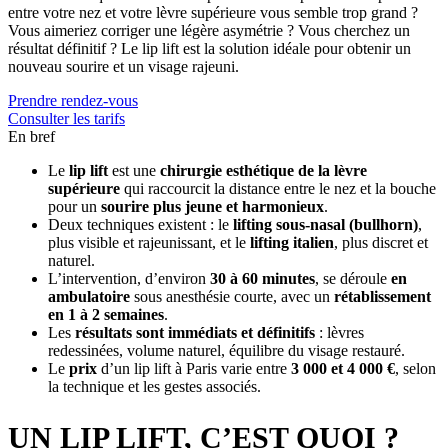
entre votre nez et votre lèvre supérieure vous semble trop grand ?
Vous aimeriez corriger une légère asymétrie ? Vous cherchez un
résultat définitif ? Le lip lift est la solution idéale pour obtenir un
nouveau sourire et un visage rajeuni.
Prendre rendez-vous
Consulter les tarifs
En bref
Le
lip lift
est une
chirurgie esthétique de la lèvre
supérieure
qui raccourcit la distance entre le nez et la bouche
pour un
sourire plus jeune et harmonieux
.
Deux techniques existent : le
lifting sous-nasal (bullhorn)
,
plus visible et rajeunissant, et le
lifting italien
, plus discret et
naturel.
L’intervention, d’environ
30 à 60 minutes
, se déroule
en
ambulatoire
sous anesthésie courte, avec un
rétablissement
en 1 à 2 semaines
.
Les
résultats sont immédiats et définitifs
: lèvres
redessinées, volume naturel, équilibre du visage restauré.
Le
prix
d’un lip lift à Paris varie entre
3 000 et 4 000 €
, selon
la technique et les gestes associés.
UN LIP LIFT, C’EST QUOI ?