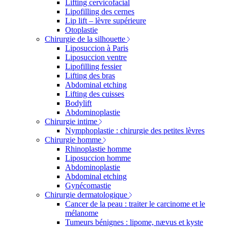
Lifting cervicofacial
Lipofilling des cernes
Lip lift – lèvre supérieure
Otoplastie
Chirurgie de la silhouette
Liposuccion à Paris
Liposuccion ventre
Lipofilling fessier
Lifting des bras
Abdominal etching
Lifting des cuisses
Bodylift
Abdominoplastie
Chirurgie intime
Nymphoplastie : chirurgie des petites lèvres
Chirurgie homme
Rhinoplastie homme
Liposuccion homme
Abdominoplastie
Abdominal etching
Gynécomastie
Chirurgie dermatologique
Cancer de la peau : traiter le carcinome et le
mélanome
Tumeurs bénignes : lipome, nævus et kyste