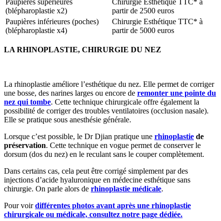
Paupières supérieures
Chirurgie Esthétique TTC*
à
(blépharoplastie x2)
partir de 2500 euros
Paupières inférieures (poches)
Chirurgie Esthétique TTC*
à
(blépharoplastie x4)
partir de 5000 euros
LA RHINOPLASTIE, CHIRURGIE DU NEZ
La rhinoplastie améliore l’esthétique du nez. Elle permet de corriger
une bosse, des narines larges ou encore de
remonter une pointe du
nez qui tombe
. Cette technique chirurgicale offre également la
possibilité de corriger des troubles ventilatoires (occlusion nasale).
Elle se pratique sous anesthésie générale.
Lorsque c’est possible, le Dr Djian pratique une
rhinoplastie
de
préservation
. Cette technique en vogue permet de conserver le
dorsum (dos du nez) en le reculant sans le couper complètement.
Dans certains cas, cela peut être corrigé simplement par des
injections d’acide hyaluronique en médecine esthétique sans
chirurgie. On parle alors de
rhinoplastie médicale
.
Pour voir
différentes photos avant après une rhinoplastie
chirurgicale ou médicale, consultez notre page dédiée.