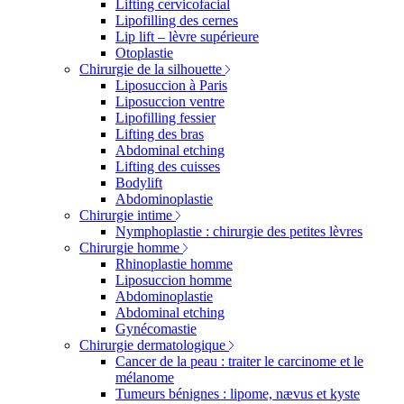
Lifting cervicofacial
Lipofilling des cernes
Lip lift – lèvre supérieure
Otoplastie
Chirurgie de la silhouette
Liposuccion à Paris
Liposuccion ventre
Lipofilling fessier
Lifting des bras
Abdominal etching
Lifting des cuisses
Bodylift
Abdominoplastie
Chirurgie intime
Nymphoplastie : chirurgie des petites lèvres
Chirurgie homme
Rhinoplastie homme
Liposuccion homme
Abdominoplastie
Abdominal etching
Gynécomastie
Chirurgie dermatologique
Cancer de la peau : traiter le carcinome et le
mélanome
Tumeurs bénignes : lipome, nævus et kyste