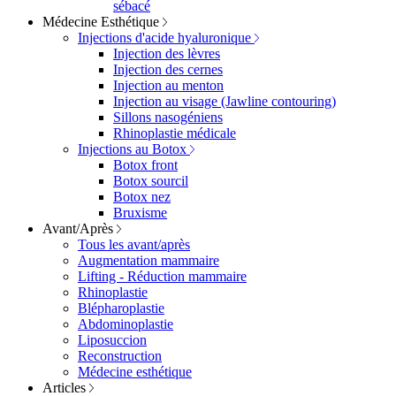
sébacé
Médecine Esthétique
Injections d'acide hyaluronique
Injection des lèvres
Injection des cernes
Injection au menton
Injection au visage (Jawline contouring)
Sillons nasogéniens
Rhinoplastie médicale
Injections au Botox
Botox front
Botox sourcil
Botox nez
Bruxisme
Avant/Après
Tous les avant/après
Augmentation mammaire
Lifting - Réduction mammaire
Rhinoplastie
Blépharoplastie
Abdominoplastie
Liposuccion
Reconstruction
Médecine esthétique
Articles