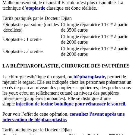
Malheureusement, le dispositif Earfold n’est plus disponible. La
technique d’
otoplastie
classique est donc réalisée.
Tarifs pratiqués par le Docteur Djian
Otoplastie par suture (oreilles
Chirurgie réparatrice TTC*
à partir
décollées)
de 3500 euros
Chirurgie réparatrice TTC*
à partir
Otoplastie : 1 oreille
de 2000 euros
Chirurgie réparatrice TTC*
à partir
Otoplastie : 2 oreilles
de 2000 euros
LA BLÉPHAROPLASTIE, CHIRURGIE DES PAUPI
È
RES
La chirurgie esthétique du regard,
ou
blépharoplastie,
permet de
rajeunir le regard. Elle est indiquée chez les personnes présentant un
excès de peau au niveau des paupières supérieures, des poches sous
les yeux et/ou un relâchement cutané au niveau des paupières
inférieures (paupières tombantes). Elle se distingue d’une
simple
injection de toxine botulique pour réhausser le sourcil
.
Pour voir l’effet de cette opération,
consultez l’avant après une
intervention de blépharoplastie.
Tarifs pratiqués par le Docteur Djian