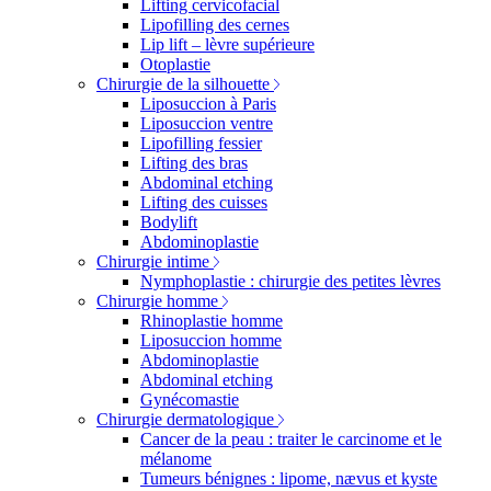
Lifting cervicofacial
Lipofilling des cernes
Lip lift – lèvre supérieure
Otoplastie
Chirurgie de la silhouette
Liposuccion à Paris
Liposuccion ventre
Lipofilling fessier
Lifting des bras
Abdominal etching
Lifting des cuisses
Bodylift
Abdominoplastie
Chirurgie intime
Nymphoplastie : chirurgie des petites lèvres
Chirurgie homme
Rhinoplastie homme
Liposuccion homme
Abdominoplastie
Abdominal etching
Gynécomastie
Chirurgie dermatologique
Cancer de la peau : traiter le carcinome et le
mélanome
Tumeurs bénignes : lipome, nævus et kyste