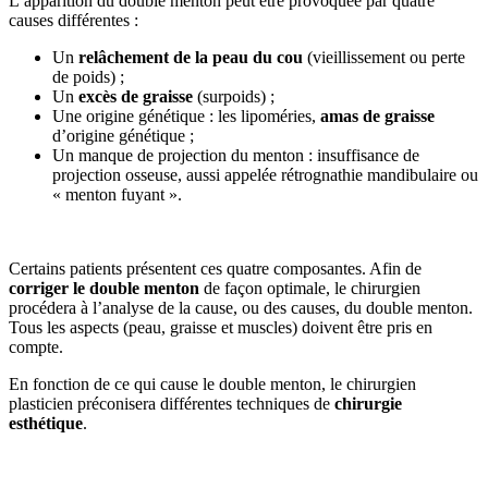
L’apparition du double menton peut être provoquée par quatre
causes différentes :
Un
relâchement de la peau
du cou
(vieillissement ou perte
de poids) ;
Un
excès de graisse
(surpoids) ;
Une origine génétique : les lipoméries,
amas de graisse
d’origine génétique ;
Un manque de projection du menton : insuffisance de
projection osseuse, aussi appelée rétrognathie mandibulaire ou
« menton fuyant ».
Certains patients présentent ces quatre composantes. Afin de
corriger le double menton
de façon optimale, le chirurgien
procédera à l’analyse de la cause, ou des causes, du double menton.
Tous les aspects (peau, graisse et muscles) doivent être pris en
compte.
En fonction de ce qui cause le double menton, le chirurgien
plasticien préconisera différentes techniques de
chirurgie
esthétique
.