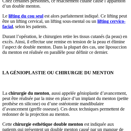
Chez certaines personnes, ce relâchement cutané cause l’apparition
d’un double menton.
Le
lifting du cou seul
est alors parfaitement indiqué. Ce lifting peut
être un lifting cervical, un lifting sous-mental ou un
lifting cervico-
facial
, selon les patients.
Durant l’opération, le chirurgien retire les tissus cutanés (la peau) en
excès. Ainsi, il effectue une remise en tension de la peau et élimine
l’aspect de double menton. Dans la plupart des cas, une liposuccion
du menton est réalisée en parallèle pour définir ce dernier.
LA GÉNIOPLASTIE OU CHIRURGIE DU MENTON
La
chirurgie du menton
, aussi appelée génioplastie d’avancement,
peut être réalisée par la mise en place d’un implant du menton (petite
prothèse en silicone) ou d’une ostéotomie mandibulaire
d’avancement (greffe osseuse). Ces deux techniques permettent de
redonner de la projection au menton.
Cette
chirurgie esthétique double menton
est indiquée aux
patients qui présentent un double menton causé par un manque de