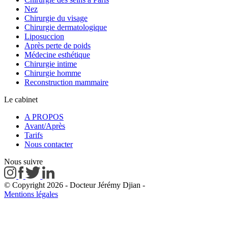
Nez
Chirurgie du visage
Chirurgie dermatologique
Liposuccion
Après perte de poids
Médecine esthétique
Chirurgie intime
Chirurgie homme
Reconstruction mammaire
Le cabinet
A PROPOS
Avant/Après
Tarifs
Nous contacter
Nous suivre
© Copyright 2026 - Docteur Jérémy Djian
-
Mentions légales