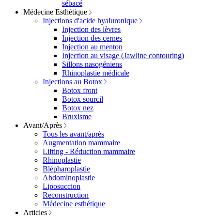
sébacé
Médecine Esthétique
Injections d'acide hyaluronique
Injection des lèvres
Injection des cernes
Injection au menton
Injection au visage (Jawline contouring)
Sillons nasogéniens
Rhinoplastie médicale
Injections au Botox
Botox front
Botox sourcil
Botox nez
Bruxisme
Avant/Après
Tous les avant/après
Augmentation mammaire
Lifting - Réduction mammaire
Rhinoplastie
Blépharoplastie
Abdominoplastie
Liposuccion
Reconstruction
Médecine esthétique
Articles