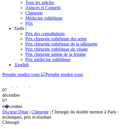
Tous les articles
Astuces et Conseils
Chirurgie
Médecine esthétique
Prix
Tarifs
Prix des consultations
Prix chirurgie esthétique des seins
Prix chirurgie esthétique de la silhouette
Prix chirurgie esthétique du visage
Prix chirurgie intime de la femme
Prix médecine esthétique
English
Prendre rendez-vous
07
décembre
07
d�cembre
Docteur Djian
|
Chirurgie
|
Chirurgie du double menton à Paris :
techniques, prix et résultats
Chirurgie