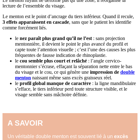
Le menton fuyant ne déforme pas qu’une zone, il réorganise la
lecture de l’ensemble du visage.
Le menton est le point d’ancrage du tiers inférieur. Quand il recule,
3 effets apparaissent en cascade
, sans que le patient les identifie
comme forcément liés.
le
nez paraît plus grand qu’il ne l’est
: sans projection
mentonnière, il devient le point le plus avancé du profil et
capte toute l’attention visuelle ; c’est l’une des causes les plus
fréquentes de fausse indication de rhinoplastie.
le
cou semble plus court et relâché
: l’angle cervico-
mentonnier s’écrase, effaçant la séparation nette entre le bas
du visage et le cou, ce qui génère une
impression de
double
menton
naissant même sans excès graisseux réel.
le
profil global manque de caractère
: la ligne mandibulaire
s’efface, le tiers inférieur perd toute structure visible, et le
visage semble sans mâchoire définie.
A SAVOIR
Un véritable double menton est souvent lié à un
excès