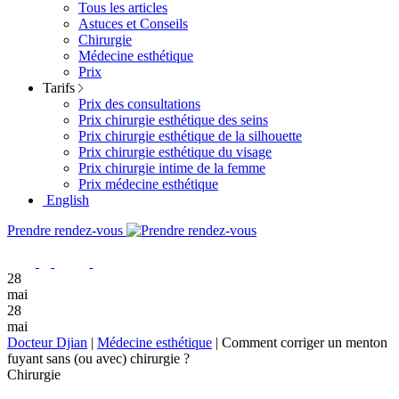
Tous les articles
Astuces et Conseils
Chirurgie
Médecine esthétique
Prix
Tarifs
Prix des consultations
Prix chirurgie esthétique des seins
Prix chirurgie esthétique de la silhouette
Prix chirurgie esthétique du visage
Prix chirurgie intime de la femme
Prix médecine esthétique
English
Prendre rendez-vous
28
mai
28
mai
Docteur Djian
|
Médecine esthétique
|
Comment corriger un menton
fuyant sans (ou avec) chirurgie ?
Chirurgie