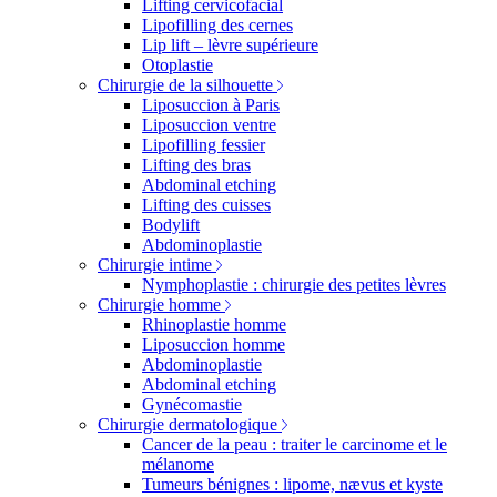
Lifting cervicofacial
Lipofilling des cernes
Lip lift – lèvre supérieure
Otoplastie
Chirurgie de la silhouette
Liposuccion à Paris
Liposuccion ventre
Lipofilling fessier
Lifting des bras
Abdominal etching
Lifting des cuisses
Bodylift
Abdominoplastie
Chirurgie intime
Nymphoplastie : chirurgie des petites lèvres
Chirurgie homme
Rhinoplastie homme
Liposuccion homme
Abdominoplastie
Abdominal etching
Gynécomastie
Chirurgie dermatologique
Cancer de la peau : traiter le carcinome et le
mélanome
Tumeurs bénignes : lipome, nævus et kyste