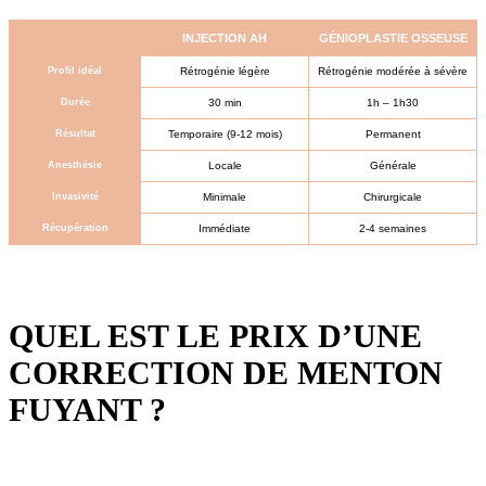
INJECTION AH
GÉNIOPLASTIE OSSEUSE
Profil idéal
Rétrogénie légère
Rétrogénie modérée à sévère
Durée
30 min
1h – 1h30
Résultat
Temporaire (9-12 mois)
Permanent
Anesthésie
Locale
Générale
Invasivité
Minimale
Chirurgicale
Récupération
Immédiate
2-4 semaines
QUEL EST LE PRIX D’UNE
CORRECTION DE MENTON
FUYANT ?