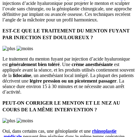
injections d’acide hyaluronique pour projeter le menton et sculpter
l’ovale sans chirurgie, ou la génioplastie chirurgicale, une approche
définitive par implant ou avancée osseuse. Ces techniques recréent
l’angle de la mâchoire pour un profil harmonieux.
EST-CE QUE LE TRAITEMENT DU MENTON FUYANT
PAR INJECTION EST DOULOUREUX ?
Le traitement du menton fuyant par injection d’acide hyaluronique
est
généralement bien toléré
. Une
crème anesthésiante
est
appliquée avant la séance, et les produits utilisés contiennent souvent
de la
lidocaïne
, un anesthésiant local intégré. La plupart des patients
décrivent une
légère pression ou un picotement passager
. La
séance dure environ 15 à 30 minutes et ne nécessite aucun arrêt
d’activité.
PEUT-ON CORRIGER LE MENTON ET LE NEZ AU
COURS DE LA MÊME INTERVENTION ?
Oui, dans certains cas, une génioplastie et une
rhinoplastie
médicale
peuvent être réalisées dans le même temps opératoire,