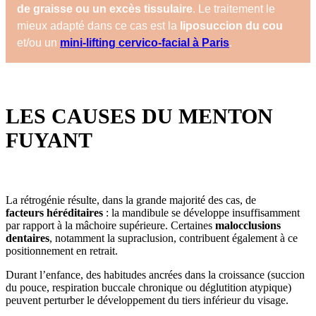
de graisse ou un excès tissulaire
. Le traitement le
mieux adapté dans ce cas est la
liposuccion du cou
et/ou un
mini-lifting cervico-facial à Paris
.
LES CAUSES DU MENTON
FUYANT
La rétrogénie résulte, dans la grande majorité des cas, de
facteurs héréditaires
: la mandibule se développe insuffisamment
par rapport à la mâchoire supérieure. Certaines
malocclusions
dentaires
, notamment la supraclusion, contribuent également à ce
positionnement en retrait.
Durant l’enfance, des habitudes ancrées dans la croissance (succion
du pouce, respiration buccale chronique ou déglutition atypique)
peuvent perturber le développement du tiers inférieur du visage.