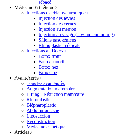
sébacé
Médecine Esthétique
Injections d'acide hyaluronique
Injection des lèvres
Injection des cernes
Injection au menton
Injection au visage (Jawline contouring)
Sillons nasogéniens
Rhinoplastie médicale
Injections au Botox
Botox front
Botox sourcil
Botox nez
Bruxisme
Avant/Après
Tous les avant/après
Augmentation mammaire
Lifting - Réduction mammaire
Rhinoplastie
Blépharoplastie
Abdominoplastie
Liposuccion
Reconstruction
Médecine esthétique
Articles