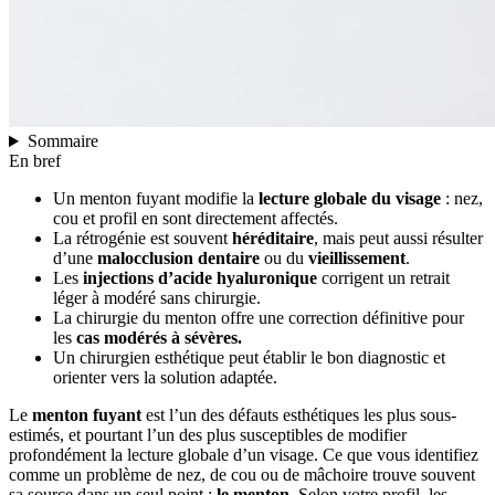
Sommaire
En bref
Un menton fuyant modifie la
lecture globale du visage
: nez,
cou et profil en sont directement affectés.
La rétrogénie est souvent
héréditaire
, mais peut aussi résulter
d’une
malocclusion
dentaire
ou du
vieillissement
.
Les
injections d’acide hyaluronique
corrigent un retrait
léger à modéré sans chirurgie.
La chirurgie du menton offre une correction définitive pour
les
cas modérés à sévères.
Un chirurgien esthétique peut établir le bon diagnostic et
orienter vers la solution adaptée.
Le
menton fuyant
est l’un des défauts esthétiques les plus sous-
estimés, et pourtant l’un des plus susceptibles de modifier
profondément la lecture globale d’un visage. Ce que vous identifiez
comme un problème de nez, de cou ou de mâchoire trouve souvent
sa source dans un seul point :
le menton
. Selon votre profil, les