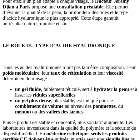
Pour établir un plan adapté à chaque visage, le
Docteur Jérémy
Djian à Paris
propose une
consultation préalable
. Elle permet
d’évaluer la qualité de la peau, la profondeur des rides et le type
d’acide hyaluronique le plus approprié. Cette étape garantit
un résultat naturel, durable et sûr.
LE RÔLE DU TYPE D’ACIDE HYALURONIQUE
Tous les acides hyaluroniques n’ont pas la même composition. Leur
poids moléculaire
, leur
taux de réticulation
et leur
viscosité
déterminent leur usage :
un gel fluide
, faiblement réticulé, sert à
hydrater la peau
et à
lisser les
ridules superficielles
,
un gel plus dense
, plus stable, est indiqué pour le
comblement de volume
au niveau des
pommettes
, du
menton
ou des
vallées des larmes
.
Plus le produit est stable et concentré, plus son tarif augmente. Les
laboratoires investissent dans la qualité du polymère et la sécurité du
dispositif médical. En
médecine esthétique
,
seuls les produits
certifiés CE doivent être
utilisés, injectés avec une
aiguille fine
ou