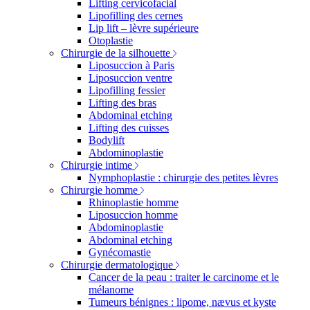
Lifting cervicofacial
Lipofilling des cernes
Lip lift – lèvre supérieure
Otoplastie
Chirurgie de la silhouette
Liposuccion à Paris
Liposuccion ventre
Lipofilling fessier
Lifting des bras
Abdominal etching
Lifting des cuisses
Bodylift
Abdominoplastie
Chirurgie intime
Nymphoplastie : chirurgie des petites lèvres
Chirurgie homme
Rhinoplastie homme
Liposuccion homme
Abdominoplastie
Abdominal etching
Gynécomastie
Chirurgie dermatologique
Cancer de la peau : traiter le carcinome et le
mélanome
Tumeurs bénignes : lipome, nævus et kyste