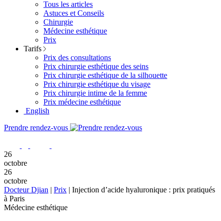
Tous les articles
Astuces et Conseils
Chirurgie
Médecine esthétique
Prix
Tarifs
Prix des consultations
Prix chirurgie esthétique des seins
Prix chirurgie esthétique de la silhouette
Prix chirurgie esthétique du visage
Prix chirurgie intime de la femme
Prix médecine esthétique
English
Prendre rendez-vous
26
octobre
26
octobre
Docteur Djian
|
Prix
|
Injection d’acide hyaluronique : prix pratiqués
à Paris
Médecine esthétique