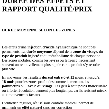
DURÉE DES EFFETS ET
RAPPORT QUALITÉ/PRIX
DURÉE MOYENNE SELON LES ZONES
Les effets d’une
injection d’acide hyaluronique
ne sont pas
permanents. La
durée moyenne
dépend de la
zone du visage
, du
type de produit injecté
et du
métabolisme
de chaque personne.
Les zones mobiles, comme les
lèvres
ou le
front
, nécessitent
souvent un renouvellement plus rapide car le produit s’y résorbe
plus vite.
En moyenne, les résultats
durent entre 6 et 12 mois
, et jusqu’à
18 mois
pour les zones profondes comme le
menton
, les
pommettes
ou l’
ovale du visage
. Les gels à haut
poids moléculaire
ou à forte réticulation tiennent plus longtemps, car ils résistent mieux
aux mouvements faciaux.
L’entretien régulier, réalisé sous contrôle médical, permet de
maintenir un
effet naturel
sans sur-correction