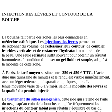
INJECTION DES LÈVRES ET CONTOUR DE LA
BOUCHE
La
bouche
fait partie des zones les plus demandées en
médecine esthétique
. Les
injections des lèvres
permettent
de redonner du volume, de
redessiner leur contour
, de
combler
les rides verticales
et de
restaurer l’hydratation
naturelle de
la peau. Une seule
seringue
suffit souvent pour obtenir un résultat
harmonieux, à condition d’utiliser un
gel fluide et souple
, adapté à
la mobilité de cette zone.
À
Paris
, le
tarif moyen
se situe entre
350 et 450 € TTC
. L’acte
dure une quinzaine de minutes et le rendu est visible immédiatement,
avec un léger œdème qui disparaît en quelques jours. La
tenue moyenne varie de
6 à 9 mois
, selon la
mobilité des lèvres
et
la
qualité du produit injecté
.
Le
traitement du sillon nasogénien
, cette ride qui s’étend de l’aile
du nez jusqu’au coin de la bouche, complète fréquemment les
injections du contour labial
pour rétablir l’équilibre du bas du