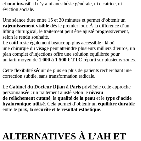
et
non invasif
. Il n’y a ni anesthésie générale, ni cicatrice, ni
éviction sociale.
Une séance dure entre 15 et 30 minutes et permet d’obtenir un
rajeunissement visible
dès le premier jour. À la différence d’un
lifting chirurgical, le traitement peut être ajusté progressivement,
selon le rendu souhaité.
Le
coût
reste également beaucoup plus accessible : là où
une chirurgie du visage peut atteindre plusieurs milliers d’euros, un
plan complet d’injections offre une solution équilibrée pour
un tarif moyen de
1 000 à 1 500 € TTC
réparti sur plusieurs zones.
Cette flexibilité séduit de plus en plus de patients recherchant une
correction subtile, sans transformation radicale.
Le
Cabinet du Docteur Djian à Paris
privilégie cette approche
personnalisée : un traitement ajusté selon le
niveau
de relâchement cutané
, la
qualité de la peau
et le
type d’acide
hyaluronique utilisé
. Cela permet d’obtenir un
équilibre durable
entre le
prix
, la
sécurité
et le
résultat esthétique
.
ALTERNATIVES À L’AH ET