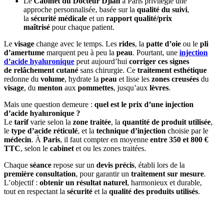
Le
Cabinet du Docteur Djian
à Paris privilégie une
approche personnalisée, basée sur la
qualité du suivi
,
la
sécurité médicale
et un
rapport qualité/prix
maîtrisé
pour chaque patient.
Le
visage
change avec le temps. Les
rides
, la
patte d’oie
ou le
pli
d’amertume
marquent peu à peu la
peau
. Pourtant, une
injection
d’acide hyaluronique
peut aujourd’hui
corriger ces signes
de relâchement cutané
sans chirurgie. Ce
traitement esthétique
redonne du
volume
, hydrate la
peau
et lisse les
zones creusées
du
visage
, du
menton
aux
pommettes
, jusqu’aux
lèvres
.
Mais une question demeure :
quel est le prix d’une injection
d’acide hyaluronique ?
Le
tarif
varie selon la
zone traitée
, la
quantité de produit utilisée
,
le
type d’acide réticulé
, et la
technique d’injection
choisie par le
médecin
. À
Paris
, il faut compter en moyenne
entre 350 et 800 €
TTC
, selon le
cabinet
et ou les zones traitées.
Chaque
séance
repose sur un
devis précis
, établi lors de la
première consultation
, pour garantir un
traitement sur mesure
.
L’objectif :
obtenir un résultat naturel
, harmonieux et durable,
tout en respectant la
sécurité
et la
qualité des produits utilisés
.