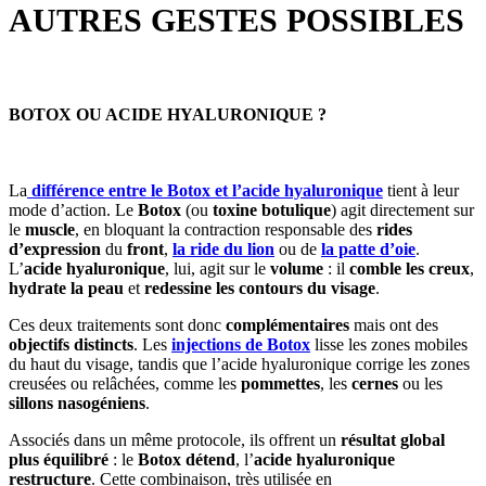
AUTRES GESTES POSSIBLES
BOTOX OU ACIDE HYALURONIQUE ?
La
différence entre le Botox et l’acide hyaluronique
tient à leur
mode d’action. Le
Botox
(ou
toxine botulique
) agit directement sur
le
muscle
, en bloquant la contraction responsable des
rides
d’expression
du
front
,
la ride du lion
ou de
la patte d’oie
.
L’
acide hyaluronique
, lui, agit sur le
volume
: il
comble les creux
,
hydrate la peau
et
redessine les contours du visage
.
Ces deux traitements sont donc
complémentaires
mais ont des
objectifs distincts
. Les
injections de Botox
lisse les zones mobiles
du haut du visage, tandis que l’acide hyaluronique corrige les zones
creusées ou relâchées, comme les
pommettes
, les
cernes
ou les
sillons nasogéniens
.
Associés dans un même protocole, ils offrent un
résultat global
plus équilibré
: le
Botox détend
, l’
acide hyaluronique
restructure
. Cette combinaison, très utilisée en