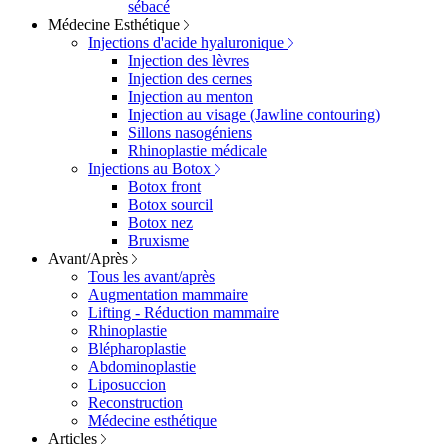
sébacé
Médecine Esthétique
Injections d'acide hyaluronique
Injection des lèvres
Injection des cernes
Injection au menton
Injection au visage (Jawline contouring)
Sillons nasogéniens
Rhinoplastie médicale
Injections au Botox
Botox front
Botox sourcil
Botox nez
Bruxisme
Avant/Après
Tous les avant/après
Augmentation mammaire
Lifting - Réduction mammaire
Rhinoplastie
Blépharoplastie
Abdominoplastie
Liposuccion
Reconstruction
Médecine esthétique
Articles