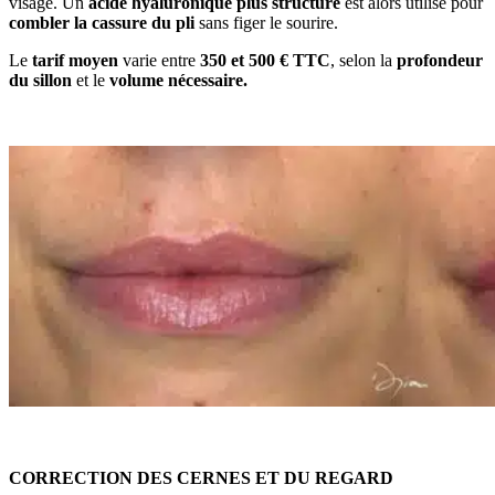
visage. Un
acide hyaluronique plus structuré
est alors utilisé pour
combler la cassure du pli
sans figer le sourire.
Le
tarif moyen
varie entre
350 et 500 € TTC
, selon la
profondeur
du sillon
et le
volume nécessaire.
CORRECTION DES CERNES ET DU REGARD