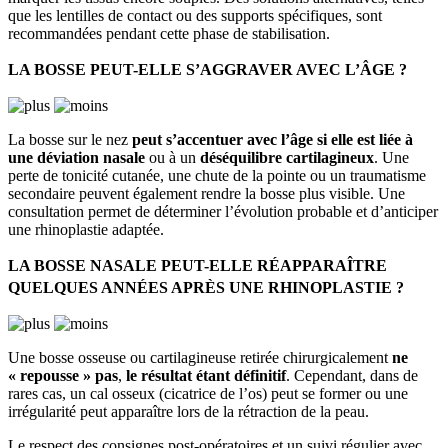
que les lentilles de contact ou des supports spécifiques, sont
recommandées pendant cette phase de stabilisation.
LA BOSSE PEUT-ELLE S’AGGRAVER AVEC L’ÂGE ?
La bosse sur le nez
peut s’accentuer avec l’âge si elle est liée à
une déviation nasale
ou à un
déséquilibre cartilagineux
. Une
perte de tonicité cutanée, une chute de la pointe ou un traumatisme
secondaire peuvent également rendre la bosse plus visible. Une
consultation permet de déterminer l’évolution probable et d’anticiper
une rhinoplastie adaptée.
LA BOSSE NASALE PEUT-ELLE RÉAPPARAÎTRE
QUELQUES ANNÉES APRÈS UNE RHINOPLASTIE ?
Une bosse osseuse ou cartilagineuse retirée chirurgicalement
ne
« repousse » pas
,
le résultat étant définitif
. Cependant, dans de
rares cas, un cal osseux (cicatrice de l’os) peut se former ou une
irrégularité peut apparaître lors de la rétraction de la peau.
Le respect des consignes post-opératoires et un suivi régulier avec