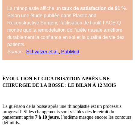
La rhinoplastie affiche un
taux de satisfaction de 91 %
.
Selon une étude publiée dans Plastic and
Reconstructive Surgery, l’utilisation de l’outil FACE-Q
montre que la remodelation de l’arête nasale améliore
durablement la confiance en soi et la qualité de vie des
patients.
Source
:
Schwitzer et al., PubMed
ÉVOLUTION ET CICATRISATION APRÈS UNE
CHIRURGIE DE LA BOSSE : LE BILAN À 12 MOIS
La guérison de la bosse après une rhinoplastie est un processus
progressif. Si les changements sont visibles dès le retrait du
pansement après
7 à 10 jours
, l’œdème masque encore les contours
définitifs.