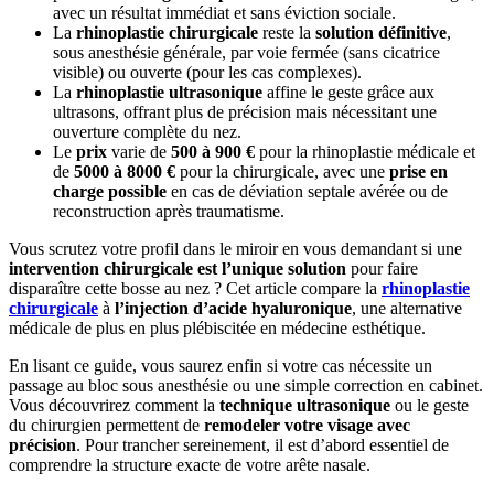
avec un résultat immédiat et sans éviction sociale.
La
rhinoplastie chirurgicale
reste la
solution définitive
,
sous anesthésie générale, par voie fermée (sans cicatrice
visible) ou ouverte (pour les cas complexes).
La
rhinoplastie ultrasonique
affine le geste grâce aux
ultrasons, offrant plus de précision mais nécessitant une
ouverture complète du nez.
Le
prix
varie de
500 à 900 €
pour la rhinoplastie médicale et
de
5000 à 8000 €
pour la chirurgicale, avec une
prise en
charge possible
en cas de déviation septale avérée ou de
reconstruction après traumatisme.
Vous scrutez votre profil dans le miroir en vous demandant si une
intervention chirurgicale est l’unique solution
pour faire
disparaître cette bosse au nez ? Cet article compare la
rhinoplastie
chirurgicale
à
l’injection d’acide hyaluronique
, une alternative
médicale de plus en plus plébiscitée en médecine esthétique.
En lisant ce guide, vous saurez enfin si votre cas nécessite un
passage au bloc sous anesthésie ou une simple correction en cabinet.
Vous découvrirez comment la
technique ultrasonique
ou le geste
du chirurgien permettent de
remodeler votre visage avec
précision
. Pour trancher sereinement, il est d’abord essentiel de
comprendre la structure exacte de votre arête nasale.