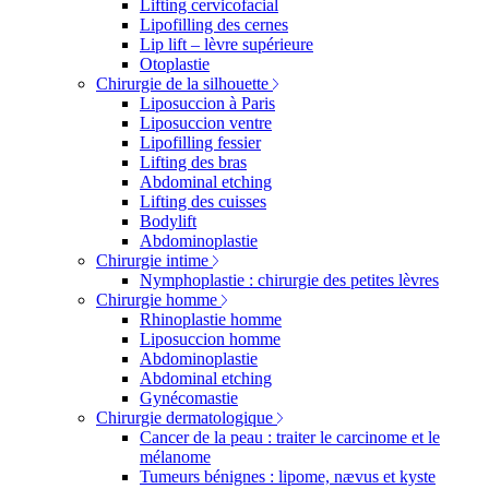
Lifting cervicofacial
Lipofilling des cernes
Lip lift – lèvre supérieure
Otoplastie
Chirurgie de la silhouette
Liposuccion à Paris
Liposuccion ventre
Lipofilling fessier
Lifting des bras
Abdominal etching
Lifting des cuisses
Bodylift
Abdominoplastie
Chirurgie intime
Nymphoplastie : chirurgie des petites lèvres
Chirurgie homme
Rhinoplastie homme
Liposuccion homme
Abdominoplastie
Abdominal etching
Gynécomastie
Chirurgie dermatologique
Cancer de la peau : traiter le carcinome et le
mélanome
Tumeurs bénignes : lipome, nævus et kyste