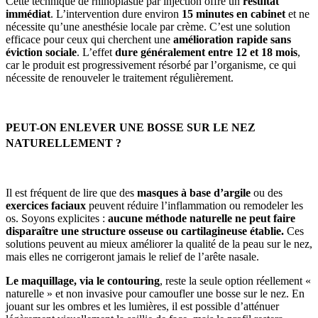
Cette technique de rhinoplastie par injection offre un
résultat
immédiat
. L’intervention dure environ
15 minutes en cabinet
et ne
nécessite qu’une anesthésie locale par crème. C’est une solution
efficace pour ceux qui cherchent une
amélioration rapide sans
éviction sociale
. L’effet
dure généralement entre 12 et 18 mois
,
car le produit est progressivement résorbé par l’organisme, ce qui
nécessite de renouveler le traitement régulièrement.
PEUT-ON ENLEVER UNE BOSSE SUR LE NEZ
NATURELLEMENT ?
Il est fréquent de lire que des
masques à base d’argile
ou des
exercices faciaux
peuvent réduire l’inflammation ou remodeler les
os. Soyons explicites :
aucune méthode naturelle ne peut faire
disparaître une structure osseuse ou cartilagineuse établie.
Ces
solutions peuvent au mieux améliorer la qualité de la peau sur le nez,
mais elles ne corrigeront jamais le relief de l’arête nasale.
Le maquillage, via le contouring
, reste la seule option réellement «
naturelle » et non invasive pour camoufler une bosse sur le nez. En
jouant sur les ombres et les lumières, il est possible d’atténuer