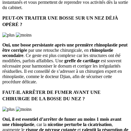
instantanés et vous permettent de reprendre vos activités dès la sortie
du cabinet.
PEUT-ON TRAITER UNE BOSSE SUR UN NEZ DÉJÀ
OPÉRÉ ?
Oui, une bosse persistante après une première rhinoplastie peut
être corrigée
par une retouche chirurgicale, en
rhinoplastie
secondaire
. Ce geste est plus complexe car les structures ont été
modifiées, parfois affaiblies. Une
greffe de cartilage
est souvent
nécessaire pour harmoniser le dorsum et corriger les irrégularités
résiduelles. Il est conseillé de s’adresser à un chirurgien expert en
rhinoplastie, comme le docteur Djian, afin de sécuriser cette
procédure délicate.
FAUT-IL ARRÊTER DE FUMER AVANT UNE
CHIRURGIE DE LA BOSSE DU NEZ ?
Oui, il est essentiel d’arrêter de fumer au moins 1 mois avant
une rhinoplastie
, car la
nicotine perturbe la cicatrisation
,
augmente le
risque de nécrose cutanée
et
ralentit la résorption de