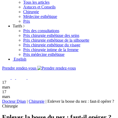
Tous les articles
Astuces et Conseils
Chirurgie
Médecine esthétique
Prix
Tarifs
Prix des consultations
Prix chirurgie esthétique des seins
Prix chirurgie esthétique de la silhouette
Prix chirurgie esthétique du visage
Prix chirurgie intime de la femme
Prix médecine esthétique
English
Prendre rendez-vous
17
mars
17
mars
Docteur Djian
|
Chirurgie
|
Enlever la bosse du nez : faut-il opérer ?
Chirurgie
Enlever la bosse du nez : faut-il opérer ?