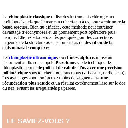
La rhinoplastie classique
utilise des instruments chirurgicaux
traditionnels, tels que le marteau et le ciseau à os, pour
sectionner la
bosse osseuse
. Bien qu’efficace, cette méthode peut entraîner
davantage d’ecchymoses et un gonflement post-opératoire plus
marqué. Elle reste toutefois très pratiquée pour les corrections
majeures de la structure osseuse ou les cas de
déviation de la
cloison nasale complexes
.
La
rhinoplastie ultrasonique
, ou
rhinosculpture
, utilise un
instrument à ultrasons appelé
Piezotome
. Cette technique de
rhinoplastie permet de
polir et de raboter l’os avec une précision
millimétrique
sans toucher aux tissus mous (vaisseaux, nerfs, peau).
Les avantages sont nombreux : moins de saignements,
une
récupération plus rapide
et un résultat extrêmement lisse sur le dos
du nez, évitant les irrégularités palpables.
LE SAVIEZ-VOUS ?