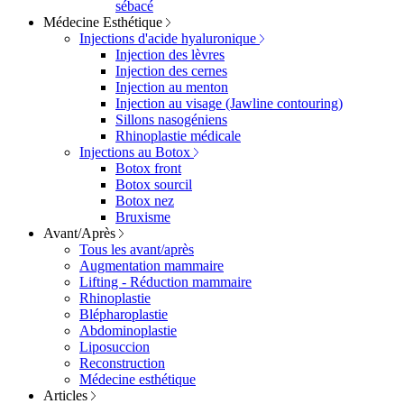
sébacé
Médecine Esthétique
Injections d'acide hyaluronique
Injection des lèvres
Injection des cernes
Injection au menton
Injection au visage (Jawline contouring)
Sillons nasogéniens
Rhinoplastie médicale
Injections au Botox
Botox front
Botox sourcil
Botox nez
Bruxisme
Avant/Après
Tous les avant/après
Augmentation mammaire
Lifting - Réduction mammaire
Rhinoplastie
Blépharoplastie
Abdominoplastie
Liposuccion
Reconstruction
Médecine esthétique
Articles