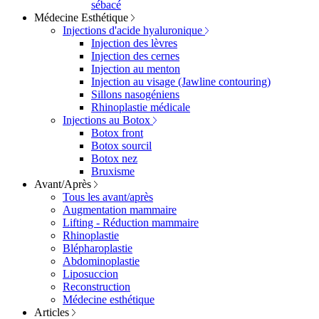
sébacé
Médecine Esthétique
Injections d'acide hyaluronique
Injection des lèvres
Injection des cernes
Injection au menton
Injection au visage (Jawline contouring)
Sillons nasogéniens
Rhinoplastie médicale
Injections au Botox
Botox front
Botox sourcil
Botox nez
Bruxisme
Avant/Après
Tous les avant/après
Augmentation mammaire
Lifting - Réduction mammaire
Rhinoplastie
Blépharoplastie
Abdominoplastie
Liposuccion
Reconstruction
Médecine esthétique
Articles