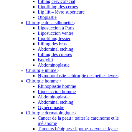
Lifting cervicofacial
Lipofilling des cernes
Lip lift – lèvre supérieure
Otoplastie
Chirurgie de la silhouette
Liposuccion à Paris
Liposuccion ventre
Lipofilling fessier
Lifting des bras
Abdominal etching
Lifting des cuisses
Bodylift
Abdominoplastie
Chirurgie intime
Nymphoplastie : chirurgie des petites lèvres
Chirurgie homme
Rhinoplastie homme
Liposuccion homme
Abdominoplastie
Abdominal etching
Gynécomastie
Chirurgie dermatologique
Cancer de la peau : traiter le carcinome et le
mélanome
Tumeurs bénignes : lipome, nævus et kyste