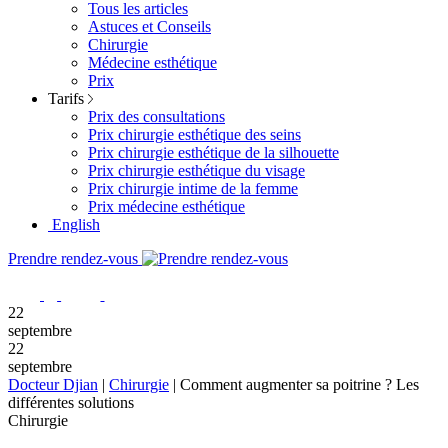
Tous les articles
Astuces et Conseils
Chirurgie
Médecine esthétique
Prix
Tarifs
Prix des consultations
Prix chirurgie esthétique des seins
Prix chirurgie esthétique de la silhouette
Prix chirurgie esthétique du visage
Prix chirurgie intime de la femme
Prix médecine esthétique
English
Prendre rendez-vous
22
septembre
22
septembre
Docteur Djian
|
Chirurgie
|
Comment augmenter sa poitrine ? Les
différentes solutions
Chirurgie