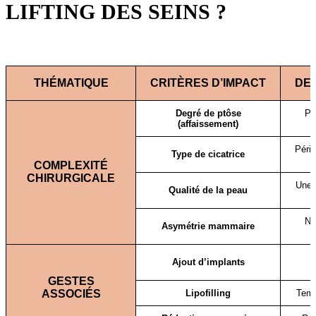
LIFTING DES SEINS ?
THÉMATIQUE
CRITÈRES D’IMPACT
DES
Degré de ptôse
Pl
(affaissement)
Péri-
Type de cicatrice
COMPLEXITÉ
CHIRURGICALE
Une 
Qualité de la peau
Né
Asymétrie mammaire
Ajout d’implants
GESTES
ASSOCIÉS
Lipofilling
Temp