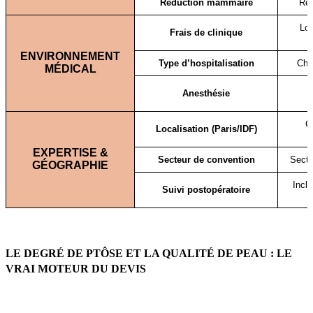
Réduction mammaire
Ret
Loc
Frais de clinique
ENVIRONNEMENT
Type d’hospitalisation
Chir
MÉDICAL
Anesthésie
Co
Localisation (Paris/IDF)
EXPERTISE &
Secteur de convention
Secte
GÉOGRAPHIE
Incl
Suivi postopératoire
LE DEGRÉ DE PTÔSE ET LA QUALITÉ DE PEAU : LE
VRAI MOTEUR DU DEVIS