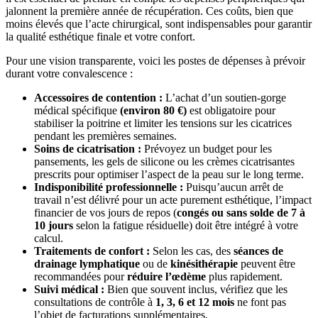
jalonnent la première année de récupération. Ces coûts, bien que
moins élevés que l’acte chirurgical, sont indispensables pour garantir
la qualité esthétique finale et votre confort.
Pour une vision transparente, voici les postes de dépenses à prévoir
durant votre convalescence :
Accessoires de contention :
L’achat d’un soutien-gorge
médical spécifique
(environ 80 €)
est obligatoire pour
stabiliser la poitrine et limiter les tensions sur les cicatrices
pendant les premières semaines.
Soins de cicatrisation :
Prévoyez un budget pour les
pansements, les gels de silicone ou les crèmes cicatrisantes
prescrits pour optimiser l’aspect de la peau sur le long terme.
Indisponibilité professionnelle :
Puisqu’aucun arrêt de
travail n’est délivré pour un acte purement esthétique, l’impact
financier de vos jours de repos (
congés ou sans solde de 7 à
10 jours
selon la fatigue résiduelle) doit être intégré à votre
calcul.
Traitements de confort :
Selon les cas, des
séances de
drainage lymphatique
ou de
kinésithérapie
peuvent être
recommandées pour
réduire l’œdème
plus rapidement.
Suivi médical :
Bien que souvent inclus, vérifiez que les
consultations de contrôle à
1, 3, 6 et 12 mois
ne font pas
l’objet de facturations supplémentaires.