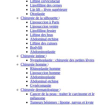
Lifting cervicofacial
Lipofilling des cernes
Lip lift – lèvre supérieure
Otoplastie
Chirurgie de la silhouette
Liposuccion à Paris
Liposuccion ventre
Lipofilling fessier
Lifting des bras
Abdominal etching
Lifting des cuisses
Bodylift
Abdominoplastie
Chirurgie intime
Nymphoplastie : chirurgie des petites lèvres
Chirurgie homme
Rhinoplastie homme
Liposuccion homme
Abdominoplastie
Abdominal etching
Gynécomastie
Chirurgie dermatologique
Cancer de la peau : traiter le carcinome et le
mélanome
Tumeurs bénignes : lipome, nævus et kyste