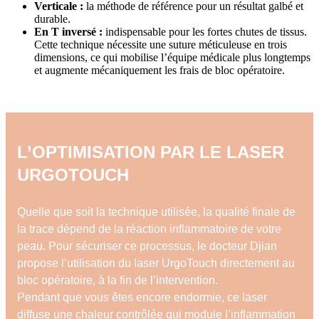
Verticale :
la méthode de référence pour un résultat galbé et
durable.
En T inversé :
indispensable pour les fortes chutes de tissus.
Cette technique nécessite une suture méticuleuse en trois
dimensions, ce qui mobilise l’équipe médicale plus longtemps
et augmente mécaniquement les frais de bloc opératoire.
L’OPTIMISATION PAR LE LASER
URGOTOUCH
Quelle que soit la technique utilisée, la qualité finale de
la trace dépend de la réaction inflammatoire de votre
peau. Pour sécuriser ce processus, le docteur Djian
propose l’utilisation du laser UrgoTouch directement au
bloc opératoire, à la fin de l’intervention.
Pendant que vous êtes encore endormie, ce laser
diffuse une chaleur contrôlée qui module l’inflammation