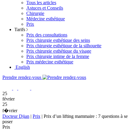
Tous les articles
Astuces et Conseils
Chirurgie
Médecine esthétique
Prix
Tarifs
Prix des consultations
Prix chirurgie esthétique des seins
Prix chirurgie esthétique de la silhouette
Prix chirurgie esthétique du visage
Prix chirurgie intime de la femme
Prix médecine esthétique
English
Prendre rendez-vous
25
février
25
f�vrier
Docteur Djian
|
Prix
|
Prix d’un lifting mammaire : 7 questions à se
poser
Prix