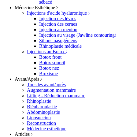
sébacé
Médecine Esthétique
Injections d'acide hyaluronique
Injection des lèvres
Injection des cernes
Injection au menton
Injection au visage (Jawline contouring)
Sillons nasogéniens
Rhinoplastie médicale
Injections au Botox
Botox front
Botox sourcil
Botox nez
Bruxisme
Avant/Après
Tous les avant/après
Augmentation mammaire
Lifting - Réduction mammaire
Rhinoplastie
Blépharoplastie
Abdominoplastie
Liposuccion
Reconstruction
Médecine esthétique
Articles