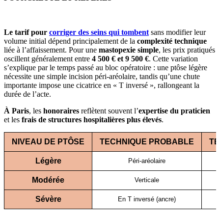
Le tarif pour
corriger des seins qui tombent
sans modifier leur
volume initial dépend principalement de la
complexité technique
liée à l’affaissement. Pour une
mastopexie simple
, les prix pratiqués
oscillent généralement entre
4 500 € et 9 500 €
. Cette variation
s’explique par le temps passé au bloc opératoire : une ptôse légère
nécessite une simple incision péri-aréolaire, tandis qu’une chute
importante impose une cicatrice en « T inversé », rallongeant la
durée de l’acte.
À Paris
, les
honoraires
reflètent souvent l’
expertise du praticien
et les
frais de structures hospitalières plus élevés
.
NIVEAU DE PTÔSE
TECHNIQUE PROBABLE
TE
Légère
Péri-aréolaire
Modérée
Verticale
Sévère
En T inversé (ancre)