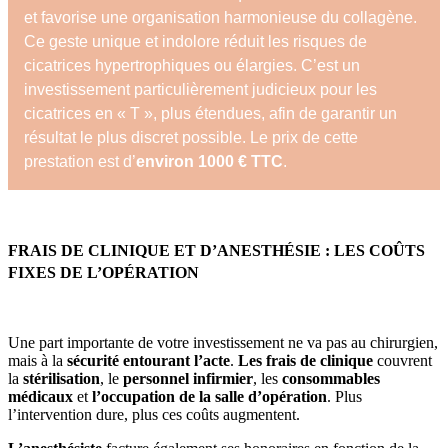
et favorise une organisation harmonieuse du collagène.
Ce geste unique et indolore réduit les risques de
cicatrices hypertrophiques ou élargies. C’est un
investissement particulièrement judicieux pour les
cicatrices en « T », plus étendues, afin de garantir un
résultat le plus discret possible. Le prix de cette
prestation est d’
environ 1000 € TTC
.
FRAIS DE CLINIQUE ET D’ANESTHÉSIE : LES COÛTS
FIXES DE L’OPÉRATION
Une part importante de votre investissement ne va pas au chirurgien,
mais à la
sécurité entourant l’acte
.
Les frais de clinique
couvrent
la
stérilisation
, le
personnel infirmier
, les
consommables
médicaux
et
l’occupation de la salle d’opération
. Plus
l’intervention dure, plus ces coûts augmentent.