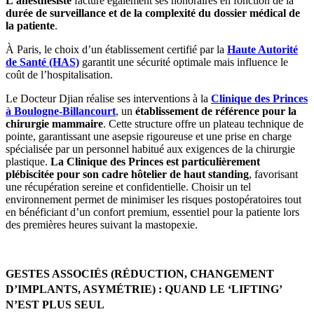
L’anesthésiste
facture également ses honoraires en fonction de la
durée de surveillance et de la complexité du dossier médical de
la patiente
.
À Paris, le choix d’un établissement certifié par la
Haute Autorité
de Santé (HAS)
garantit une sécurité optimale mais influence le
coût de l’hospitalisation.
Le Docteur Djian réalise ses interventions à la
Clinique des Princes
à Boulogne-Billancourt
, un
établissement de référence pour la
chirurgie mammaire
. Cette structure offre un plateau technique de
pointe, garantissant une asepsie rigoureuse et une prise en charge
spécialisée par un personnel habitué aux exigences de la chirurgie
plastique.
La Clinique des Princes est particulièrement
plébiscitée pour son cadre hôtelier de haut standing
, favorisant
une récupération sereine et confidentielle. Choisir un tel
environnement permet de minimiser les risques postopératoires tout
en bénéficiant d’un confort premium, essentiel pour la patiente lors
des premières heures suivant la mastopexie.
GESTES ASSOCIÉS (RÉDUCTION, CHANGEMENT
D’IMPLANTS, ASYMÉTRIE) : QUAND LE ‘LIFTING’
N’EST PLUS SEUL