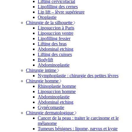
Lifting cervicofacial
Lipofilling des cernes
Lip lift – lèvre supérieure
Otoplastie
Chirurgie de la silhouette
Liposuccion à Paris
Liposuccion ventre
Lipofilling fessier
Lifting des bras
Abdominal etching
Lifting des cuisses
Bodylift
Abdominoplastie
Chirurgie intime
Nymphoplastie : chirurgie des petites lèvres
Chirurgie homme
Rhinoplastie homme
Liposuccion homme
Abdominoplastie
Abdominal etching
Gynécomastie
Chirurgie dermatologique
Cancer de la peau : traiter le carcinome et le
mélanome
Tumeurs bénignes : lipome, nævus et kyste