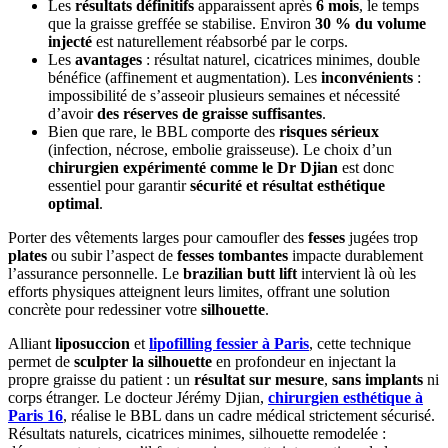
Les
résultats définitifs
apparaissent après
6 mois
, le temps
que la graisse greffée se stabilise. Environ
30 % du volume
injecté
est naturellement réabsorbé par le corps.
Les
avantages
: résultat naturel, cicatrices minimes, double
bénéfice (affinement et augmentation). Les
inconvénients
:
impossibilité de s’asseoir plusieurs semaines et nécessité
d’avoir
des réserves de graisse suffisantes
.
Bien que rare, le BBL comporte des
risques sérieux
(infection, nécrose, embolie graisseuse). Le choix d’un
chirurgien expérimenté comme le Dr Djian
est donc
essentiel pour garantir
sécurité et résultat esthétique
optimal
.
Porter des vêtements larges pour camoufler des
fesses
jugées trop
plates
ou subir l’aspect de
fesses tombantes
impacte durablement
l’assurance personnelle. Le
brazilian butt lift
intervient là où les
efforts physiques atteignent leurs limites, offrant une solution
concrète pour redessiner votre
silhouette
.
Alliant
liposuccion
et
lipofilling fessier à Paris
, cette technique
permet de
sculpter la silhouette
en profondeur en injectant la
propre graisse du patient : un
résultat sur mesure
,
sans implants
ni
corps étranger. Le docteur Jérémy Djian,
chirurgien esthétique à
Paris 16
, réalise le BBL dans un cadre médical strictement sécurisé.
Résultats naturels, cicatrices minimes, silhouette remodelée :