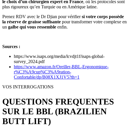
le choix d’un chirurgien expert en France
, où les protocoles sont
plus rigoureux qu’en Turquie ou en Amérique latine.
Prenez RDV avec le Dr Djian pour vérifier
si votre corps possède
la réserve de graisse suffisante
pour transformer votre complexe en
un
galbe qui vous ressemble
enfin.
Sources :
https://www.isaps.org/media/lcvdjt1f/isaps-global-
survey_2024.pdf
https://www.amazon.fr/Oreiller-BBL-Ergonomique-
r%C3%A9cup%C3%A9ration-
Confortable/dp/B08X1XJ1V5?th=1
VOS INTERROGATIONS
QUESTIONS FREQUENTES
SUR LE BBL (BRAZILIEN
BUTT LIFT)