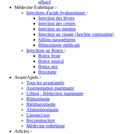
sébacé
Médecine Esthétique
Injections d'acide hyaluronique
Injection des lèvres
Injection des cernes
Injection au menton
Injection au visage (Jawline contouring)
Sillons nasogéniens
Rhinoplastie médicale
Injections au Botox
Botox front
Botox sourcil
Botox nez
Bruxisme
Avant/Après
Tous les avant/après
Augmentation mammaire
Lifting - Réduction mammaire
Rhinoplastie
Blépharoplastie
Abdominoplastie
Liposuccion
Reconstruction
Médecine esthétique
Articles