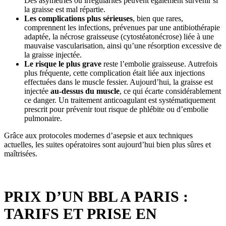
Des asymétries ou irrégularités peuvent également survenir si
la graisse est mal répartie.
Les complications plus sérieuses
, bien que rares,
comprennent les infections, prévenues par une antibiothérapie
adaptée, la nécrose graisseuse (cytostéatonécrose) liée à une
mauvaise vascularisation, ainsi qu’une résorption excessive de
la graisse injectée.
Le risque le plus grave
reste l’embolie graisseuse. Autrefois
plus fréquente, cette complication était liée aux injections
effectuées dans le muscle fessier. Aujourd’hui, la graisse est
injectée
au-dessus du muscle
, ce qui écarte considérablement
ce danger. Un traitement anticoagulant est systématiquement
prescrit pour prévenir tout risque de phlébite ou d’embolie
pulmonaire.
Grâce aux protocoles modernes d’asepsie et aux techniques
actuelles, les suites opératoires sont aujourd’hui bien plus sûres et
maîtrisées.
PRIX D’UN BBL A PARIS :
TARIFS ET PRISE EN