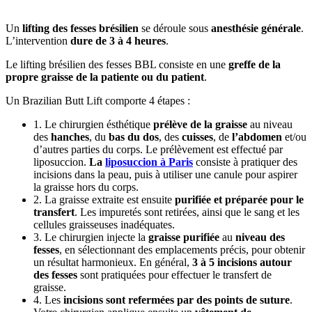
Un
lifting des fesses brésilien
se déroule sous
anesthésie générale
.
L’intervention
dure de 3 à 4 heures
.
Le lifting brésilien des fesses BBL consiste en une
greffe de la
propre graisse de la patiente ou du patient
.
Un Brazilian Butt Lift comporte 4 étapes :
1. Le chirurgien ésthétique
prélève de la graisse
au niveau
des
hanches
, du
bas du dos
, des
cuisses
, de
l’abdomen
et/ou
d’autres parties du corps. Le prélèvement est effectué par
liposuccion.
La
liposuccion à Paris
consiste à pratiquer des
incisions dans la peau, puis à utiliser une canule pour aspirer
la graisse hors du corps.
2. La graisse extraite est ensuite
purifiée et préparée pour le
transfert
. Les impuretés sont retirées, ainsi que le sang et les
cellules graisseuses inadéquates.
3. Le chirurgien injecte la
graisse purifiée
au
niveau des
fesses
, en sélectionnant des emplacements précis, pour obtenir
un résultat harmonieux. En général,
3 à 5 incisions autour
des fesses
sont pratiquées pour effectuer le transfert de
graisse.
4. Les
incisions sont refermées par des points de suture
.