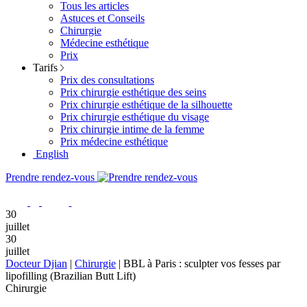
Tous les articles
Astuces et Conseils
Chirurgie
Médecine esthétique
Prix
Tarifs
Prix des consultations
Prix chirurgie esthétique des seins
Prix chirurgie esthétique de la silhouette
Prix chirurgie esthétique du visage
Prix chirurgie intime de la femme
Prix médecine esthétique
English
Prendre rendez-vous
30
juillet
30
juillet
Docteur Djian
|
Chirurgie
|
BBL à Paris : sculpter vos fesses par
lipofilling (Brazilian Butt Lift)
Chirurgie