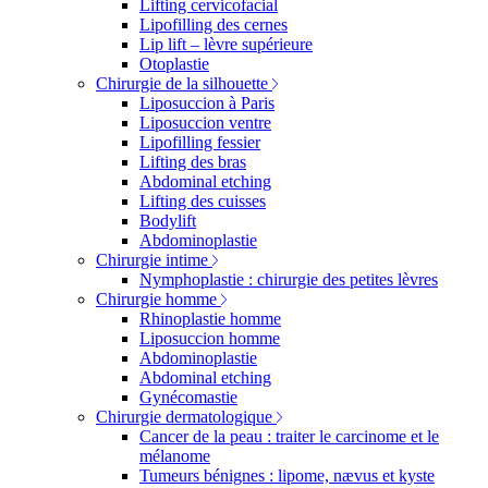
Lifting cervicofacial
Lipofilling des cernes
Lip lift – lèvre supérieure
Otoplastie
Chirurgie de la silhouette
Liposuccion à Paris
Liposuccion ventre
Lipofilling fessier
Lifting des bras
Abdominal etching
Lifting des cuisses
Bodylift
Abdominoplastie
Chirurgie intime
Nymphoplastie : chirurgie des petites lèvres
Chirurgie homme
Rhinoplastie homme
Liposuccion homme
Abdominoplastie
Abdominal etching
Gynécomastie
Chirurgie dermatologique
Cancer de la peau : traiter le carcinome et le
mélanome
Tumeurs bénignes : lipome, nævus et kyste