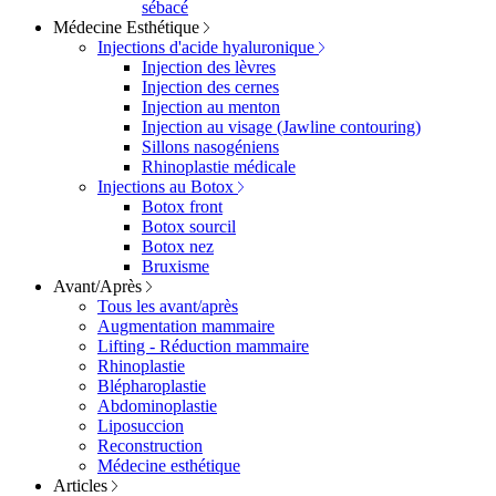
sébacé
Médecine Esthétique
Injections d'acide hyaluronique
Injection des lèvres
Injection des cernes
Injection au menton
Injection au visage (Jawline contouring)
Sillons nasogéniens
Rhinoplastie médicale
Injections au Botox
Botox front
Botox sourcil
Botox nez
Bruxisme
Avant/Après
Tous les avant/après
Augmentation mammaire
Lifting - Réduction mammaire
Rhinoplastie
Blépharoplastie
Abdominoplastie
Liposuccion
Reconstruction
Médecine esthétique
Articles